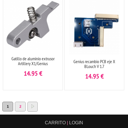
Gatillo de aluminio extrusor
Genius recambio PCB eje X
Artillery X1/Genius
BLouch V 1.7
14.95
€
14.95
€
1
2
CARRITO
|
LOGIN