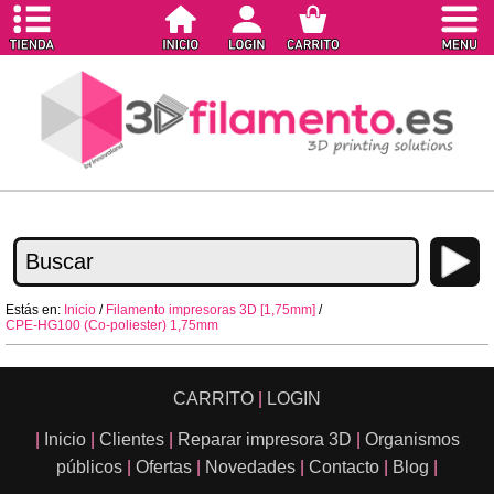
Estás en:
Inicio
/
Filamento impresoras 3D [1,75mm]
/
CPE-HG100 (Co-poliester) 1,75mm
CARRITO
|
LOGIN
|
Inicio
|
Clientes
|
Reparar impresora 3D
|
Organismos
públicos
|
Ofertas
|
Novedades
|
Contacto
|
Blog
|