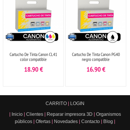
Cartucho De Tinta Canon CL41
Cartucho De Tinta Canon PG40
color compatible
negro compatible
18.90
€
16.90
€
CARRITO
|
LOGIN
|
Inicio
|
Clientes
|
Reparar impresora 3D
|
Organismos
públicos
|
Ofertas
|
Novedades
|
Contacto
|
Blog
|