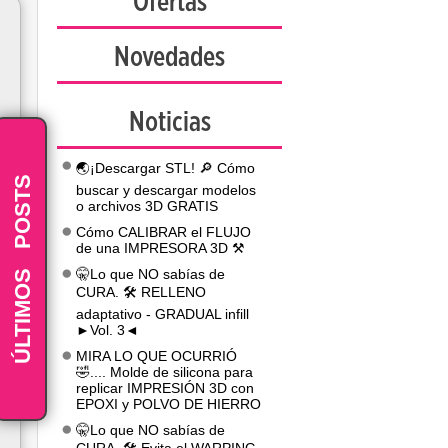
Ofertas
Novedades
Noticias
🌏¡Descargar STL! 🔎 Cómo
POSTS
buscar y descargar modelos
o archivos 3D GRATIS
Cómo CALIBRAR el FLUJO
de una IMPRESORA 3D ⚒️
-
ÚLTIMOS
🤫Lo que NO sabías de
CURA. 🛠️ RELLENO
adaptativo - GRADUAL infill
►Vol. 3◄
MIRA LO QUE OCURRIÓ
🤣.... Molde de silicona para
replicar IMPRESIÓN 3D con
EPOXI y POLVO DE HIERRO
🤫Lo que NO sabías de