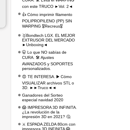
CURA. 🛠️ Evita el WARPING
con este TRUCO ►Vol. 2◄
👍 Cómo imprimir filamento
POLIPROPILENO (PP) SIN
WARPING 🎖️Recreus🎖️
🥇Bondtech LGX. EL MEJOR
EXTRUSOR DEL MERCADO
►Unboxing◄
🤫 Lo que NO sabías de
CURA. 🛠️ Ajustes
AVANZADOS y SOPORTES
personalizados.
😍 TE INTERESA. ▶️ Cómo
VISUALIZAR archivos STL o
3D. ►►Truco◄◄
Ganadores del Sorteo
especial navidad 2020
😱 IMPRESORA 3D INFINITA.
¿La revolución de la
impresión 3D en 2021? 🤔
⚔️ ESPADA ZELDA 80cm con
impresora 3D INFINITA 😱