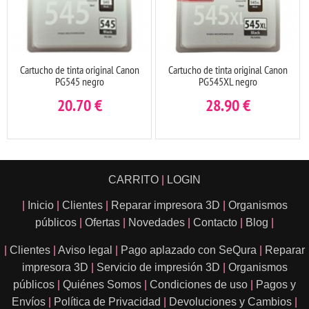
Cartucho de tinta original Canon
Cartucho de tinta original Canon
PG545 negro
PG545XL negro
20.70
€
28.90
€
CARRITO
|
LOGIN
|
Inicio
|
Clientes
|
Reparar impresora 3D
|
Organismos
públicos
|
Ofertas
|
Novedades
|
Contacto
|
Blog
|
|
Clientes
|
Aviso legal
|
Pago aplazado con SeQura
|
Reparar
impresora 3D
|
Servicio de impresión 3D
|
Organismos
públicos
|
Quiénes Somos
|
Condiciones de uso
|
Pagos y
Envíos
|
Política de Privacidad
|
Devoluciones y Cambios
|