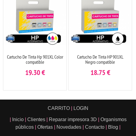
Cartucho De Tinta Hp 901XL Color
Cartucho De Tinta HP 901XL
compatible
Negro compatible
19.30
€
18.75
€
CARRITO
|
LOGIN
|
Inicio
|
Clientes
|
Reparar impresora 3D
|
Organismos
públicos
|
Ofertas
|
Novedades
|
Contacto
|
Blog
|