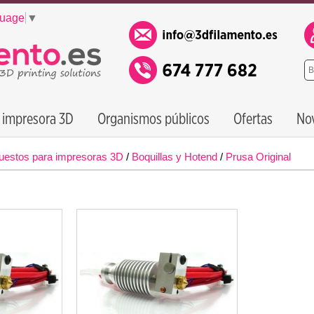
guage
▼
 impresora 3D
Organismos públicos
Ofertas
No
uestos para impresoras 3D
/
Boquillas y Hotend
/
Prusa Original