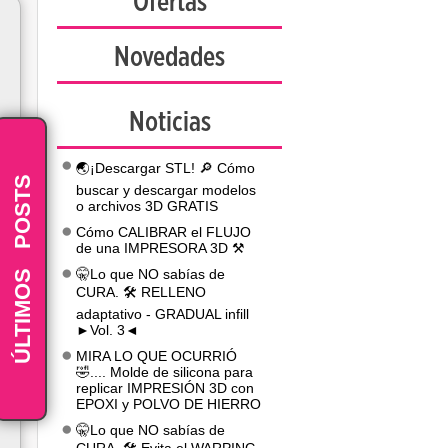
Ofertas
Novedades
Noticias
🌏¡Descargar STL! 🔎 Cómo
POSTS
buscar y descargar modelos
o archivos 3D GRATIS
Cómo CALIBRAR el FLUJO
de una IMPRESORA 3D ⚒️
-
ÚLTIMOS
🤫Lo que NO sabías de
CURA. 🛠️ RELLENO
adaptativo - GRADUAL infill
►Vol. 3◄
MIRA LO QUE OCURRIÓ
🤣.... Molde de silicona para
replicar IMPRESIÓN 3D con
EPOXI y POLVO DE HIERRO
🤫Lo que NO sabías de