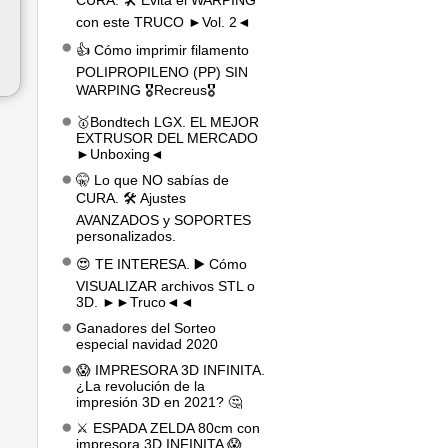
CURA. 🛠️ Evita el WARPING
con este TRUCO ►Vol. 2◄
👍 Cómo imprimir filamento
POLIPROPILENO (PP) SIN
WARPING 🎖️Recreus🎖️
🥇Bondtech LGX. EL MEJOR
EXTRUSOR DEL MERCADO
►Unboxing◄
🤫 Lo que NO sabías de
CURA. 🛠️ Ajustes
AVANZADOS y SOPORTES
personalizados.
😍 TE INTERESA. ▶️ Cómo
VISUALIZAR archivos STL o
3D. ►►Truco◄◄
Ganadores del Sorteo
especial navidad 2020
😱 IMPRESORA 3D INFINITA.
¿La revolución de la
impresión 3D en 2021? 🤔
⚔️ ESPADA ZELDA 80cm con
impresora 3D INFINITA 😱