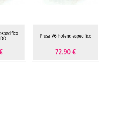
especifico
Prusa V6 Hotend especifico
ADO
€
72.90
€