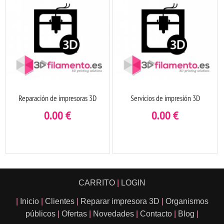
Reparación de impresoras 3D
Servicios de impresión 3D
0.00
€
0.00
€
CARRITO
|
LOGIN
|
Inicio
|
Clientes
|
Reparar impresora 3D
|
Organismos
públicos
|
Ofertas
|
Novedades
|
Contacto
|
Blog
|