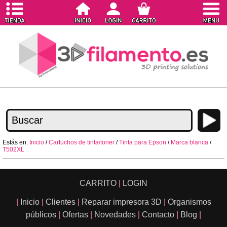
Estás en:
Inicio
/
Cartuchos de tinta/toner
/
Tinta para Epson
/
Marca blanca
/
T502XL
CARRITO
|
LOGIN
|
Inicio
|
Clientes
|
Reparar impresora 3D
|
Organismos
públicos
|
Ofertas
|
Novedades
|
Contacto
|
Blog
|