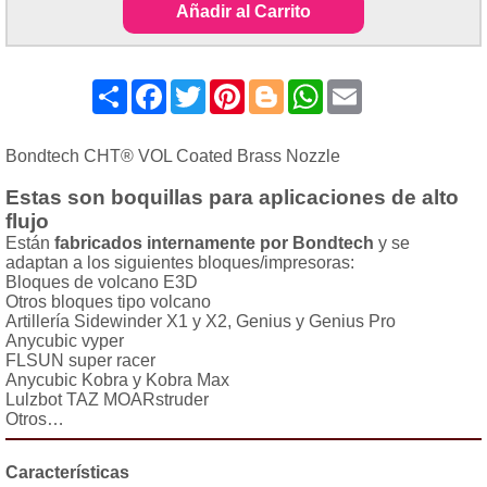
Añadir al Carrito
Share
Facebook
Twitter
Pinterest
Blogger
WhatsApp
Email
Bondtech CHT® VOL Coated Brass Nozzle
Estas son boquillas para aplicaciones de
alto
flujo
Están
fabricados internamente por Bondtech
y se
adaptan a los siguientes bloques/impresoras:
Bloques de volcano E3D
Otros bloques tipo volcano
Artillería Sidewinder X1 y X2, Genius y Genius Pro
Anycubic vyper
FLSUN super racer
Anycubic Kobra y Kobra Max
Lulzbot TAZ MOARstruder
Otros…
Características