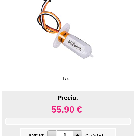
Ref.:
Precio:
55.90
€
Cantidad:
(
55.90
€)