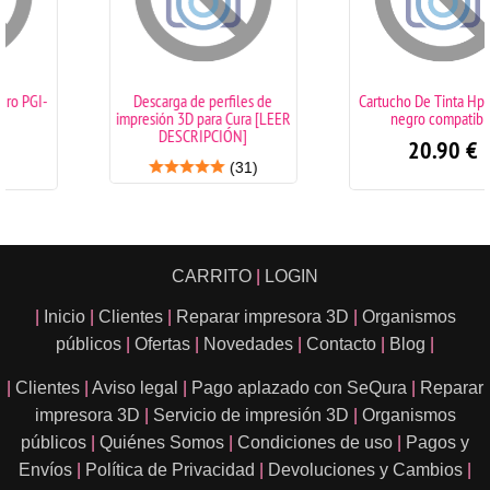
Descarga de perfiles de
Cartucho De Tinta Hp 305XL
impresión 3D para Cura [LEER
negro compatible
DESCRIPCIÓN]
20.90
€
(31)
CARRITO
|
LOGIN
|
Inicio
|
Clientes
|
Reparar impresora 3D
|
Organismos
públicos
|
Ofertas
|
Novedades
|
Contacto
|
Blog
|
|
Clientes
|
Aviso legal
|
Pago aplazado con SeQura
|
Reparar
impresora 3D
|
Servicio de impresión 3D
|
Organismos
públicos
|
Quiénes Somos
|
Condiciones de uso
|
Pagos y
Envíos
|
Política de Privacidad
|
Devoluciones y Cambios
|