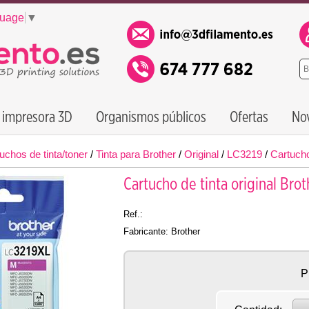
guage
▼
 impresora 3D
Organismos públicos
Ofertas
No
uchos de tinta/toner
/
Tinta para Brother
/
Original
/
LC3219
/
Cartucho
Cartucho de tinta original Br
Ref.:
Fabricante: Brother
P