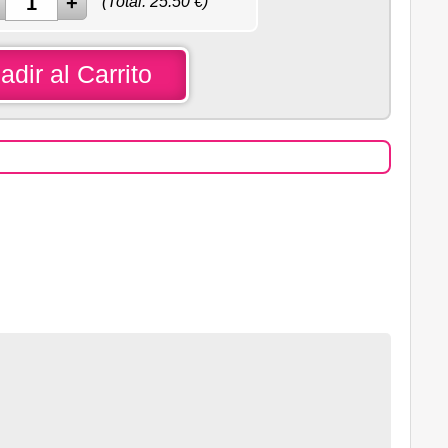
(Total:
25.50
€)
adir al Carrito