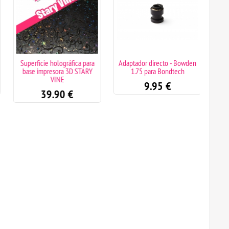
Superficie holográfica para
Adaptador directo - Bowden
A
base impresora 3D STARY
1.75 para Bondtech
MULT
VINE
DE 7
9.95
€
39.90
€