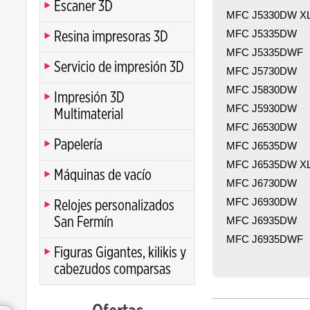
Escaner 3D
MFC J5330DW X
MFC J5335DW
Resina impresoras 3D
MFC J5335DWF
Servicio de impresión 3D
MFC J5730DW
MFC J5830DW
Impresión 3D
MFC J5930DW
Multimaterial
MFC J6530DW
Papelería
MFC J6535DW
MFC J6535DW X
Máquinas de vacío
MFC J6730DW
MFC J6930DW
Relojes personalizados
San Fermín
MFC J6935DW
MFC J6935DWF
Figuras Gigantes, kilikis y
cabezudos comparsas