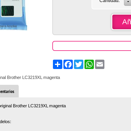
Cantidad:
Añ
 para Ampliar
Share
Facebook
Twitter
WhatsApp
Email
iginal Brother LC3219XL magenta
entarios
 original Brother LC3219XL magenta
delos: