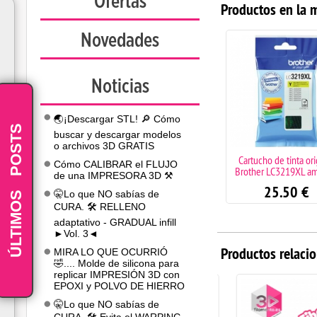
Ofertas
Productos en la 
Novedades
Noticias
🌏¡Descargar STL! 🔎 Cómo
POSTS
buscar y descargar modelos
o archivos 3D GRATIS
Cartucho de tinta ori
Cómo CALIBRAR el FLUJO
Brother LC3219XL am
de una IMPRESORA 3D ⚒️
-
25.50
€
ÚLTIMOS
🤫Lo que NO sabías de
CURA. 🛠️ RELLENO
adaptativo - GRADUAL infill
►Vol. 3◄
Productos relaci
MIRA LO QUE OCURRIÓ
🤣.... Molde de silicona para
replicar IMPRESIÓN 3D con
EPOXI y POLVO DE HIERRO
🤫Lo que NO sabías de