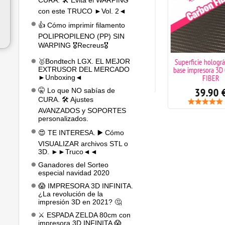
CURA. 🛠️ Evita el WARPING
con este TRUCO ►Vol. 2◄
👍 Cómo imprimir filamento
POLIPROPILENO (PP) SIN
WARPING 🎖️Recreus🎖️
Aguja de limpieza para
Superficie holográfic
🥇Bondtech LGX. EL MEJOR
nozzle de 0,4mm
base impresora 3D 
EXTRUSOR DEL MERCADO
FIBER
►Unboxing◄
0.50
€
39.90
€
🤫 Lo que NO sabías de
CURA. 🛠️ Ajustes
(3
AVANZADOS y SOPORTES
personalizados.
😍 TE INTERESA. ▶️ Cómo
VISUALIZAR archivos STL o
3D. ►►Truco◄◄
Ganadores del Sorteo
especial navidad 2020
😱 IMPRESORA 3D INFINITA.
¿La revolución de la
impresión 3D en 2021? 🤔
⚔️ ESPADA ZELDA 80cm con
impresora 3D INFINITA 😱