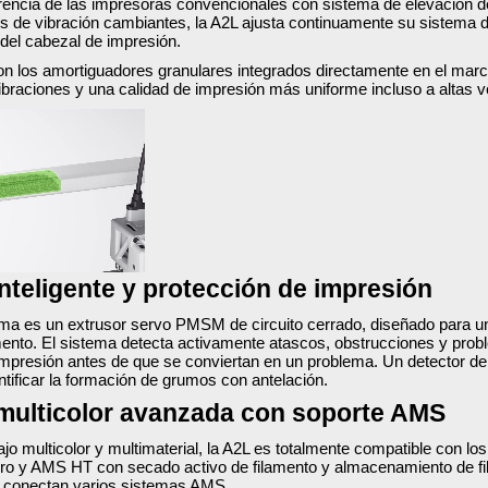
erencia de las impresoras convencionales con sistema de elevación d
es de vibración cambiantes, la A2L ajusta continuamente su sistema d
 del cabezal de impresión.
 los amortiguadores granulares integrados directamente en el marco,
ibraciones y una calidad de impresión más uniforme incluso a altas v
inteligente y protección de impresión
ema es un extrusor servo PMSM de circuito cerrado, diseñado para un
lamento. El sistema detecta activamente atascos, obstrucciones y prob
 impresión antes de que se conviertan en un problema. Un detector d
entificar la formación de grumos con antelación.
multicolor avanzada con soporte AMS
bajo multicolor y multimaterial, la A2L es totalmente compatible con 
o y AMS HT con secado activo de filamento y almacenamiento de fi
 conectan varios sistemas AMS.