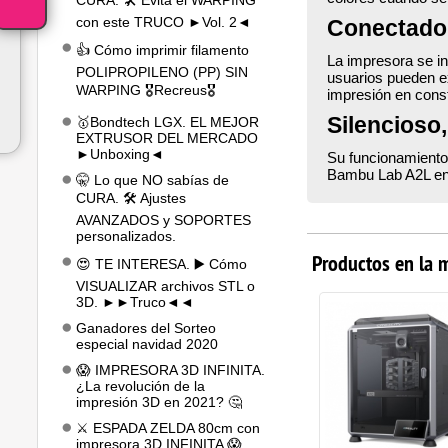
CURA. 🛠️ Evita el WARPING
con este TRUCO ►Vol. 2◄
Conectado 
👍 Cómo imprimir filamento
La impresora se i
POLIPROPILENO (PP) SIN
usuarios pueden e
WARPING 🎖️Recreus🎖️
impresión en cons
Silencioso,
🥇Bondtech LGX. EL MEJOR
EXTRUSOR DEL MERCADO
►Unboxing◄
Su funcionamiento 
Bambu Lab A2L en 
🤫 Lo que NO sabías de
CURA. 🛠️ Ajustes
AVANZADOS y SOPORTES
personalizados.
Productos en la 
😍 TE INTERESA. ▶️ Cómo
VISUALIZAR archivos STL o
3D. ►►Truco◄◄
Ganadores del Sorteo
especial navidad 2020
😱 IMPRESORA 3D INFINITA.
¿La revolución de la
impresión 3D en 2021? 🤔
⚔️ ESPADA ZELDA 80cm con
impresora 3D INFINITA 😱