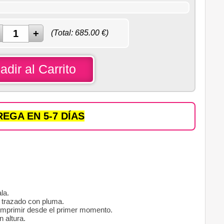
(Total:
685.00
€)
adir al Carrito
EGA EN 5-7 DÍAS
la.
y trazado con pluma.
 imprimir desde el primer momento.
 altura.