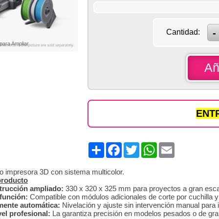
Cantidad:
 para Ampliar
Añ
ENTR
Share
Facebook
Twitter
WhatsApp
Email
impresora 3D con sistema multicolor.
 producto
trucción ampliado:
330 x 320 x 325 mm para proyectos a gran esca
ifunción:
Compatible con módulos adicionales de corte por cuchilla 
lmente automática:
Nivelación y ajuste sin intervención manual para
vel profesional:
La
garantiza precisión en modelos pesados o de gran