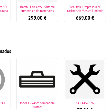
ra 3D
Bambu Lab AMS - Sistema
Creality K1 Impresora 3D
imitada
automático de materiales
+asistencia técnica ilimitada
299.00
€
669.00
€
onados
R241
Toner TN245M compatible
SAT A45787G
Brother