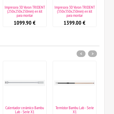
Impresora 3D Voron TRIDENT
Impresora 3D Voron TRIDENT
Ender
(250x250x250mm) en kit
(350x350x250mm) en kit
Creali
para montar
para montar
1099.90
€
1399.00
€
<
>
Calentador cerámico Bambu
Termistor Bambu Lab - Serie
CE285
Lab - Serie X1
X1