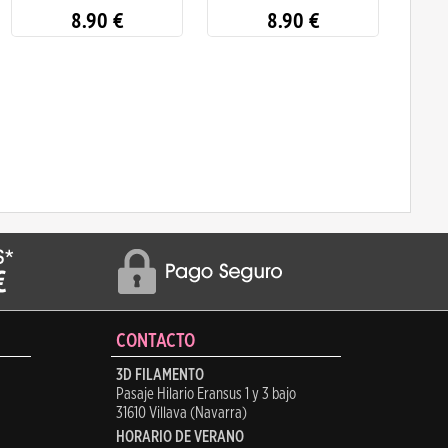
8.90
€
8.90
€
CONTACTO
3D FILAMENTO
Pasaje Hilario Eransus 1 y 3 bajo
31610 Villava (Navarra)
HORARIO DE VERANO