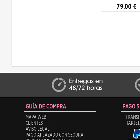
P1
79.00
€
14.90
€
GUÍA DE COMPRA
PAGO 
MAPA WEB
TRANSF
CLIENTES
TARJET
AVISO LEGAL
PAGO APLAZADO CON SEQURA