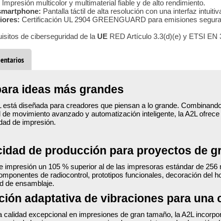
:
Impresión multicolor y multimaterial fiable y de alto rendimiento.
 smartphone:
Pantalla táctil de alta resolución con una interfaz intuiti
riores:
Certificación UL 2904 GREENGUARD para emisiones segura
isitos de ciberseguridad de la
UE
RED Artículo 3.3(d)(e) y ETSI EN
entarios
ara ideas más grandes
está diseñada para creadores que piensan a lo grande. Combinando
de movimiento avanzado y automatización inteligente, la A2L ofrece
idad de impresión.
idad de producción para proyectos de g
 impresión un 105 % superior al de las impresoras estándar de 256 m
mponentes de radiocontrol, prototipos funcionales, decoración del h
d de ensamblaje.
ón adaptativa de vibraciones para una c
 calidad excepcional en impresiones de gran tamaño, la A2L incorpo