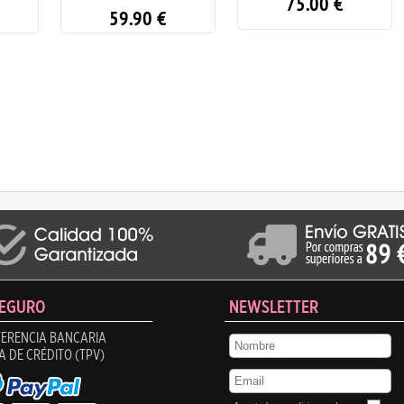
75.00
€
59.90
€
SEGURO
NEWSLETTER
ERENCIA BANCARIA
A DE CRÉDITO (TPV)