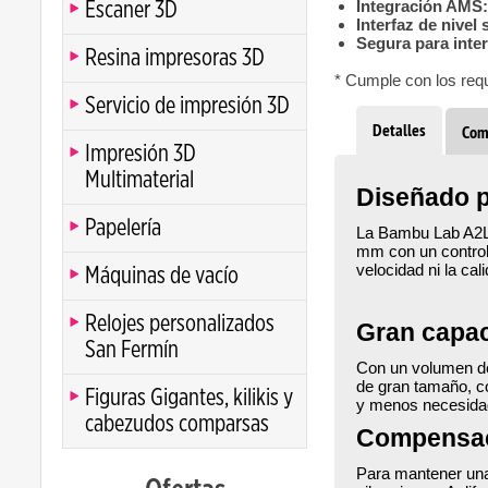
Integración AMS
Escaner 3D
Interfaz de nivel
Segura para inte
Resina impresoras 3D
* Cumple con los requ
Servicio de impresión 3D
Detalles
Com
Impresión 3D
Multimaterial
Diseñado p
Papelería
La Bambu Lab A2L 
mm con un control 
velocidad ni la cal
Máquinas de vacío
Relojes personalizados
Gran capac
San Fermín
Con un volumen de
de gran tamaño, co
Figuras Gigantes, kilikis y
y menos necesida
cabezudos comparsas
Compensaci
Para mantener una