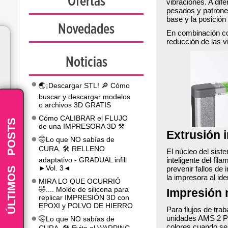
Ofertas
vibraciones. A dif
pesados ​​y patron
base y la posición
Novedades
En combinación con
reducción de las v
Noticias
🌏¡Descargar STL! 🔎 Cómo
buscar y descargar modelos
o archivos 3D GRATIS
Cómo CALIBRAR el FLUJO
POSTS
de una IMPRESORA 3D ⚒️
Extrusión 
🤫Lo que NO sabías de
CURA. 🛠️ RELLENO
El núcleo del sist
adaptativo - GRADUAL infill
inteligente del fi
-
ÚLTIMOS
►Vol. 3◄
prevenir fallos de
la impresora al id
MIRA LO QUE OCURRIÓ
🤣.... Molde de silicona para
Impresión 
replicar IMPRESIÓN 3D con
EPOXI y POLVO DE HIERRO
Para flujos de tra
unidades AMS 2 Pr
🤫Lo que NO sabías de
colores cuando se