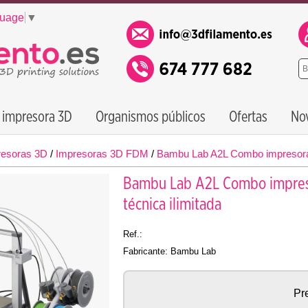
guage
▼
 impresora 3D
Organismos públicos
Ofertas
No
resoras 3D
/
Impresoras 3D FDM
/
Bambu Lab A2L Combo impresora 3D
Bambu Lab A2L Combo impresor
técnica ilimitada
Ref.:
Fabricante: Bambu Lab
Pre