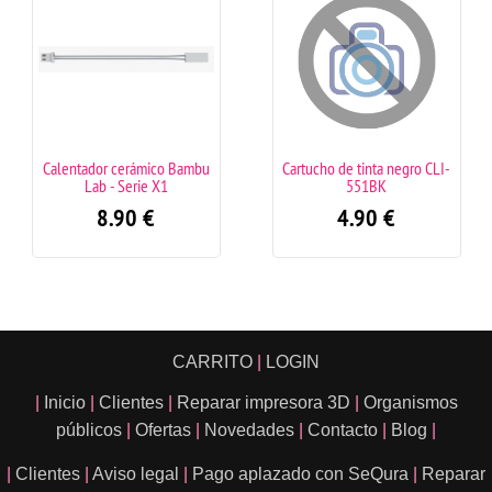
Calentador cerámico Bambu
Cartucho de tinta negro CLI-
Lab - Serie X1
551BK
8.90
€
4.90
€
CARRITO
|
LOGIN
|
Inicio
|
Clientes
|
Reparar impresora 3D
|
Organismos
públicos
|
Ofertas
|
Novedades
|
Contacto
|
Blog
|
|
Clientes
|
Aviso legal
|
Pago aplazado con SeQura
|
Reparar