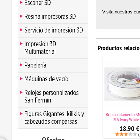
Escaner 3D
Visita nuestros cu
Resina impresoras 3D
Servicio de impresión 3D
Impresión 3D
Productos relaci
Multimaterial
Papelería
Máquinas de vacío
Relojes personalizados
San Fermín
Figuras Gigantes, kilikis y
Bobina filamento SMARTFIL
Bobina filamento SM
PLA Smart Glow green
PLA Ivory White 1
cabezudos comparsas
23.90
€
18.90
€
(1