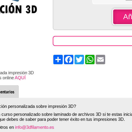
 para Ampliar
Añ
Share
Facebook
Twitter
WhatsApp
Email
zada impresión 3D
s online
AQUÍ
entarios
ión personalizada sobre impresión 3D?
n curso personalizado sobre laminado de archivos 3D si te estas ini
que debes de saber para poder tener éxito en tus impresiones 3D.
otros en
info@3dfilamento.es