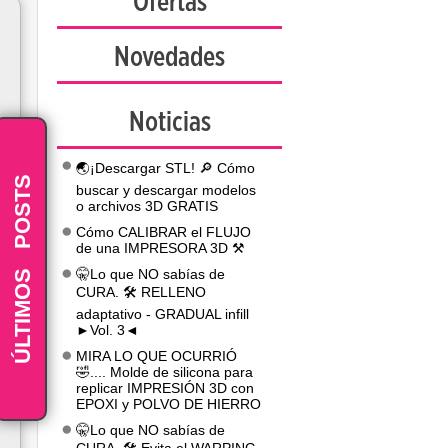
Ofertas
Novedades
Noticias
🌏¡Descargar STL! 🔎 Cómo
POSTS
buscar y descargar modelos
o archivos 3D GRATIS
Cómo CALIBRAR el FLUJO
de una IMPRESORA 3D ⚒️
-
ÚLTIMOS
🤫Lo que NO sabías de
CURA. 🛠️ RELLENO
adaptativo - GRADUAL infill
►Vol. 3◄
MIRA LO QUE OCURRIÓ
🤣.... Molde de silicona para
replicar IMPRESIÓN 3D con
EPOXI y POLVO DE HIERRO
🤫Lo que NO sabías de