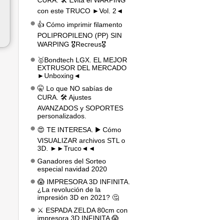
CURA. 🛠️ Evita el WARPING
con este TRUCO ►Vol. 2◄
👍 Cómo imprimir filamento
POLIPROPILENO (PP) SIN
WARPING 🎖️Recreus🎖️
🥇Bondtech LGX. EL MEJOR
EXTRUSOR DEL MERCADO
►Unboxing◄
🤫 Lo que NO sabías de
CURA. 🛠️ Ajustes
AVANZADOS y SOPORTES
personalizados.
😍 TE INTERESA. ▶️ Cómo
VISUALIZAR archivos STL o
3D. ►►Truco◄◄
Ganadores del Sorteo
especial navidad 2020
😱 IMPRESORA 3D INFINITA.
¿La revolución de la
impresión 3D en 2021? 🤔
⚔️ ESPADA ZELDA 80cm con
impresora 3D INFINITA 😱