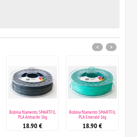
<
>
Bobina filamento SMARTFIL
Bobina filamento SMARTFIL
Bobin
PLA Antracite 1kg
PLA Emerald 1kg
P
18.90
€
18.90
€