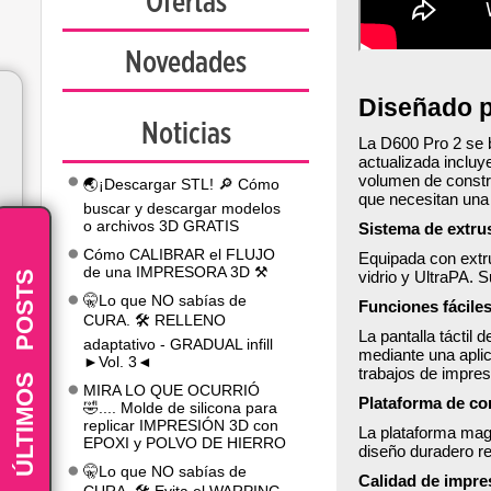
Ofertas
Novedades
Diseñado p
Noticias
La D600 Pro 2 se b
actualizada incluy
volumen de constr
🌏¡Descargar STL! 🔎 Cómo
que necesitan una 
buscar y descargar modelos
o archivos 3D GRATIS
Sistema de extru
Cómo CALIBRAR el FLUJO
Equipada con extru
de una IMPRESORA 3D ⚒️
vidrio y UltraPA. 
POSTS
🤫Lo que NO sabías de
Funciones fácile
CURA. 🛠️ RELLENO
La pantalla táctil 
adaptativo - GRADUAL infill
mediante una aplic
►Vol. 3◄
-
trabajos de impres
ÚLTIMOS
MIRA LO QUE OCURRIÓ
Plataforma de co
🤣.... Molde de silicona para
replicar IMPRESIÓN 3D con
La plataforma magn
EPOXI y POLVO DE HIERRO
diseño duradero re
🤫Lo que NO sabías de
Calidad de impre