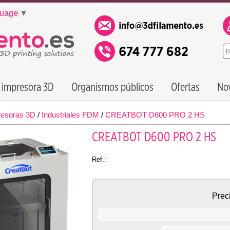
guage
▼
 impresora 3D
Organismos públicos
Ofertas
No
resoras 3D
/
Industriales FDM
/
CREATBOT D600 PRO 2 HS
CREATBOT D600 PRO 2 HS
Ref.:
Prec