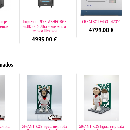
forge
Impresora 3D FLASHFORGE
CREATBOT F430 - 420°C
tencia
GUIDER 3 Ultra + asistencia
4799.00
€
a
técnica ilimitada
4999.00
€
onados
spirada
GIGANTIKOS figura inspirada
GIGANTIKOS figura inspirada