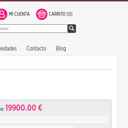
MI CUENTA
CARRITO (0)
vedades
Contacto
Blog
19900.00
€
io: