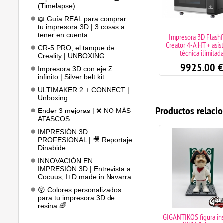
(Timelapse)
📖 Guía REAL para comprar
tu impresora 3D | 3 cosas a
tener en cuenta
CREATBOT D1000 imrpesora
Impresora 3D Flash
3D
Creator 4-A HT + asis
CR-5 PRO, el tanque de
técnica ilimitad
Creality | UNBOXING
43900.00
€
9925.00
€
Impresora 3D con eje Z
infinito | Silver belt kit
ULTIMAKER 2 + CONNECT |
Unboxing
Productos relaci
Ender 3 mejoras | ❌ NO MÁS
ATASCOS
IMPRESIÓN 3D
PROFESIONAL | 🎥 Reportaje
Dinabide
INNOVACIÓN EN
IMPRESIÓN 3D | Entrevista a
Cocuus, I+D made in Navarra
😲 Colores personalizados
para tu impresora 3D de
resina 🌈
Bambu Lab A2L Combo
GIGANTIKOS figura in