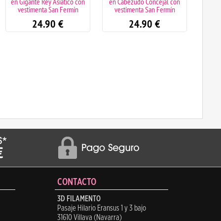
en Gigante Rey Asiático con
en Cabezudo Concejal con
en
vestimenta San Fermín
vestimenta San Fermín
ves
24.90
€
24.90
€
CONTACTO
3D FILAMENTO
Pasaje Hilario Eransus 1 y 3 bajo
31610 Villava (Navarra)