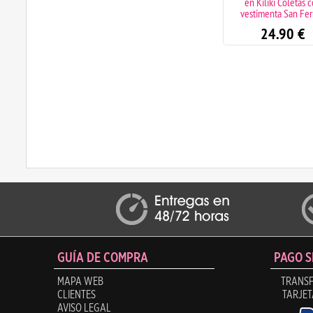
impresora 3D con sistema
en Kiliki Coletas 
multicolor + asistencia
vestimenta San Fe
técnica ilimitada
24.90
€
685.00
€
GUÍA DE COMPRA
PAGO 
MAPA WEB
TRANSF
CLIENTES
TARJET
AVISO LEGAL