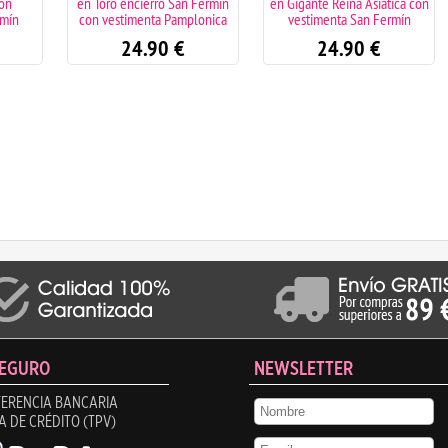
con
en Toro encierro San Fermín
en Gigante Reina Asiática con
rmín
con vestimenta Pamplonica
vestimenta San Fermín
24.90
€
24.90
€
SEGURO
NEWSLETTER
ERENCIA BANCARIA
A DE CRÉDITO (TPV)