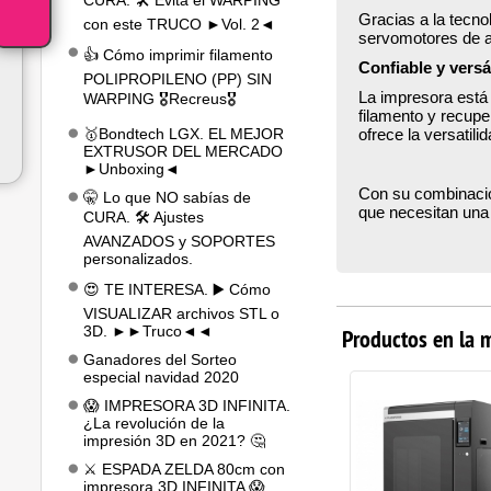
CURA. 🛠️ Evita el WARPING
Gracias a la tecno
con este TRUCO ►Vol. 2◄
servomotores de al
👍 Cómo imprimir filamento
Confiable y versát
POLIPROPILENO (PP) SIN
La impresora está
WARPING 🎖️Recreus🎖️
filamento y recupe
🥇Bondtech LGX. EL MEJOR
ofrece la versatil
EXTRUSOR DEL MERCADO
►Unboxing◄
Con su combinación
🤫 Lo que NO sabías de
que necesitan una 
CURA. 🛠️ Ajustes
AVANZADOS y SOPORTES
personalizados.
😍 TE INTERESA. ▶️ Cómo
VISUALIZAR archivos STL o
3D. ►►Truco◄◄
Productos en la 
Ganadores del Sorteo
especial navidad 2020
😱 IMPRESORA 3D INFINITA.
¿La revolución de la
impresión 3D en 2021? 🤔
⚔️ ESPADA ZELDA 80cm con
impresora 3D INFINITA 😱