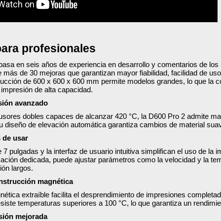
ara profesionales
asa en seis años de experiencia en desarrollo y comentarios de los 
e más de 30 mejoras que garantizan mayor fiabilidad, facilidad de u
ucción de 600 x 600 x 600 mm permite modelos grandes, lo que la con
impresión de alta capacidad.
sión avanzado
sores dobles capaces de alcanzar 420 °C, la D600 Pro 2 admite mater
Su diseño de elevación automática garantiza cambios de material suave
s de usar
de 7 pulgadas y la interfaz de usuario intuitiva simplifican el uso de l
ación dedicada, puede ajustar parámetros como la velocidad y la tem
ión largos.
nstrucción magnética
ética extraíble facilita el desprendimiento de impresiones completa
siste temperaturas superiores a 100 °C, lo que garantiza un rendimien
sión mejorada