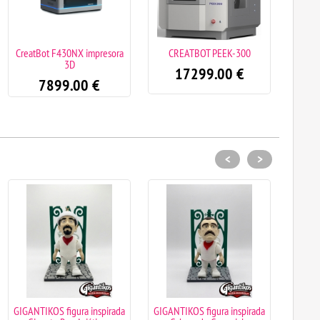
CreatBot F430NX impresora
CREATBOT PEEK-300
3D
17299.00
€
7899.00
€
<
>
GIGANTIKOS figura inspirada
GIGANTIKOS figura inspirada
GIGANT