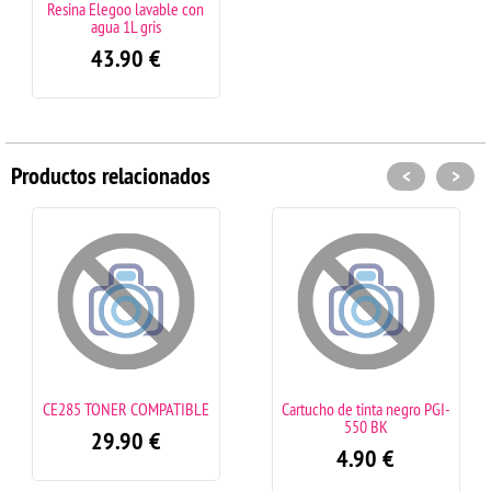
Resina Elegoo lavable con
agua 1L gris
43.90
€
Productos relacionados
<
>
ONER COMPATIBLE
Cartucho de tinta negro PGI-
Cartucho de
550 BK
29.90
€
4.90
€
4