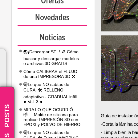
Ofertas
Novedades
Noticias
🌏¡Descargar STL! 🔎 Cómo
buscar y descargar modelos
o archivos 3D GRATIS
Cómo CALIBRAR el FLUJO
de una IMPRESORA 3D ⚒️
🤫Lo que NO sabías de
CURA. 🛠️ RELLENO
adaptativo - GRADUAL infill
►Vol. 3◄
POSTS
MIRA LO QUE OCURRIÓ
🤣.... Molde de silicona para
Guía de instalació
replicar IMPRESIÓN 3D con
-Corta la lámina c
EPOXI y POLVO DE HIERRO
-
- Limpia bien la b
🤫Lo que NO sabías de
pegarse sobre cris