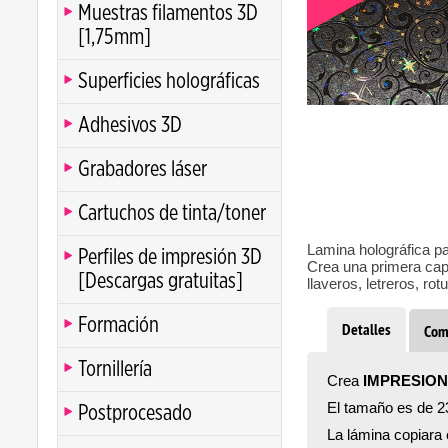
Muestras filamentos 3D
[1,75mm]
Superficies holográficas
Clic
Adhesivos 3D
Grabadores láser
Cartuchos de tinta/toner
Lamina holográfica 
Perfiles de impresión 3D
Crea una primera capa
[Descargas gratuitas]
llaveros, letreros, r
Formación
Detalles
Com
Tornillería
Crea
IMPRESION
El tamaño es de 2
Postprocesado
La lámina copiara 