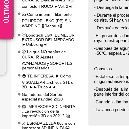
ÚLTIMOS
CURA. 🛠️ Evita el WARPING
con este TRUCO ►Vol. 2◄
- Despega la lámin
👍 Cómo imprimir filamento
- Durante el proc
de aire. Si hay un
POLIPROPILENO (PP) SIN
WARPING 🎖️Recreus🎖️
- Después de coloca
🥇Bondtech LGX. EL MEJOR
-El grosor de la l
EXTRUSOR DEL MERCADO
rayar o estropear l
►Unboxing◄
-Después de algún
🤫 Lo que NO sabías de
~50°C, espera 1~2m
CURA. 🛠️ Ajustes
AVANZADOS y SOPORTES
personalizados.
Consejos
😍 TE INTERESA. ▶️ Cómo
-Establece la temp
ningún adhesivo e
VISUALIZAR archivos STL o
3D. ►►Truco◄◄
-Después de la impr
parte inferior del 
Ganadores del Sorteo
especial navidad 2020
-Cuando la lámina
😱 IMPRESORA 3D INFINITA.
-La lamina puede 
¿La revolución de la
impresión 3D en 2021? 🤔
⚔️ ESPADA ZELDA 80cm con
impresora 3D INFINITA 😱