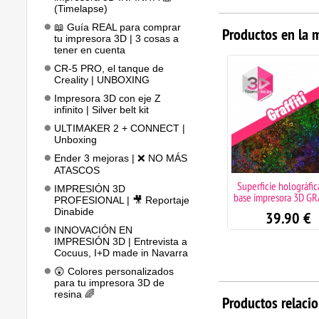
(Timelapse)
📖 Guía REAL para comprar
Productos en la 
tu impresora 3D | 3 cosas a
tener en cuenta
CR-5 PRO, el tanque de
Creality | UNBOXING
Impresora 3D con eje Z
infinito | Silver belt kit
ULTIMAKER 2 + CONNECT |
Unboxing
Ender 3 mejoras | ❌ NO MÁS
ATASCOS
Superficie holográfic
IMPRESIÓN 3D
base impresora 3D GR
PROFESIONAL | 🎥 Reportaje
Dinabide
39.90
€
INNOVACIÓN EN
IMPRESIÓN 3D | Entrevista a
Cocuus, I+D made in Navarra
😲 Colores personalizados
para tu impresora 3D de
resina 🌈
Productos relaci