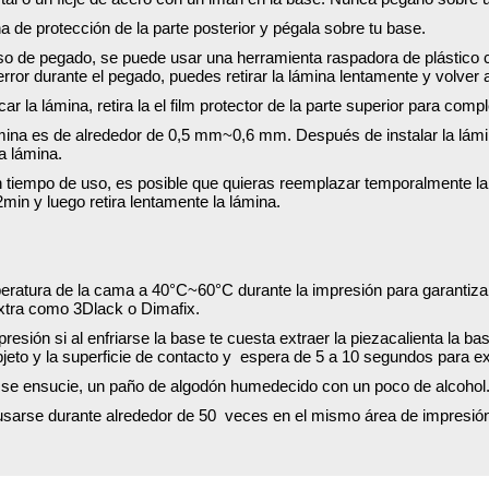
a de protección de la parte posterior y pégala sobre tu base.
eso de pegado, se puede usar una herramienta raspadora de plástico 
 error durante el pegado, puedes retirar la lámina lentamente y volve
r la lámina, retira la el film protector de la parte superior para compl
ámina es de alrededor de 0,5 mm~0,6 mm. Después de instalar la lámina
a lámina.
 tiempo de uso, es posible que quieras reemplazar temporalmente la 
in y luego retira lentamente la lámina.
eratura de la cama a 40°C~60°C durante la impresión para garantizar
xtra como 3Dlack o Dimafix.
esión si al enfriarse la base te cuesta extraer la piezacalienta la ba
objeto y la superficie de contacto y espera de 5 a 10 segundos para ex
 se ensucie, un paño de algodón humedecido con un poco de alcohol
usarse durante alrededor de 50 veces en el mismo área de impresió