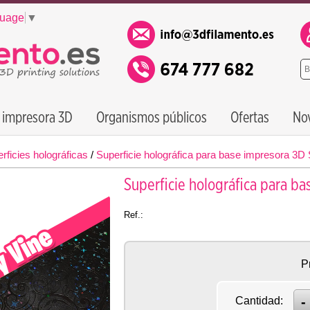
guage
▼
 impresora 3D
Organismos públicos
Ofertas
No
rficies holográficas
/
Superficie holográfica para base impresora 
Superficie holográfica para b
Ref.:
P
Cantidad: