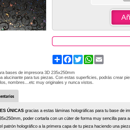
Añ
 para Ampliar
Share
Facebook
Twitter
WhatsApp
Email
para bases de impresora 3D 235x250mm
 alucinante para tus piezas. Con estas superficies, podrás crear pie
otulos, nombres…etc muy originales y nunca vistos.
entarios
ES ÚNICAS
gracias a estas láminas holográficas para tu base de i
35x250mm, poder cortarla con un cúter de forma muy sencilla para a
el patrón holográfico a la primera capa de tu pieza haciendo una pieza