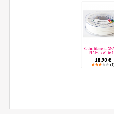
Bobina filamento SMARTFIL
Bobina filamento SM
PLA Aubergine 1KG
PLA Ivory White 1
18.90
€
18.90
€
(1