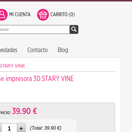
MI CUENTA
CARRITO (0)
vedades
Contacto
Blog
3D STARY VINE
ase impresora 3D STARY VINE
39.90
€
recio:
(Total:
39.90
€)