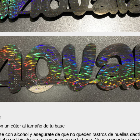
n
on un cúter al tamaño de tu base
ase con alcohol y asegúrate de que no queden rastros de huellas dacti
tal o un fleje de acero con un imán en la base. Nunca pegarlo sobre un