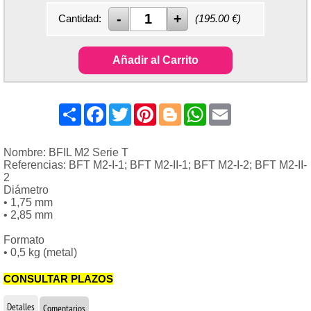
Cantidad:
(
195.00
€)
Añadir al Carrito
Share
Facebook
Twitter
Pinterest
Blogger
WhatsApp
Email
Nombre: BFIL M2 Serie T
Referencias: BFT M2-I-1; BFT M2-II-1; BFT M2-I-2; BFT M2-II-
2
Diámetro
• 1,75 mm
• 2,85 mm
Formato
• 0,5 kg (metal)
CONSULTAR PLAZOS
Detalles
Comentarios