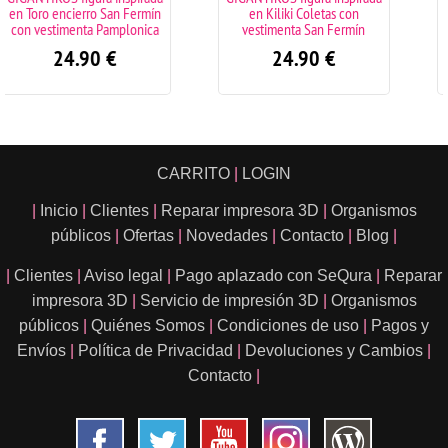
ín
en Kiliki Coletas con
en Cabezudo Concejal con
ca
vestimenta San Fermín
vestimenta San Fermín
24.90
€
24.90
€
CARRITO
|
LOGIN
|
Inicio
|
Clientes
|
Reparar impresora 3D
|
Organismos
públicos
|
Ofertas
|
Novedades
|
Contacto
|
Blog
|
|
Clientes
|
Aviso legal
|
Pago aplazado con SeQura
|
Reparar
impresora 3D
|
Servicio de impresión 3D
|
Organismos
públicos
|
Quiénes Somos
|
Condiciones de uso
|
Pagos y
Envíos
|
Política de Privacidad
|
Devoluciones y Cambios
|
Contacto
|