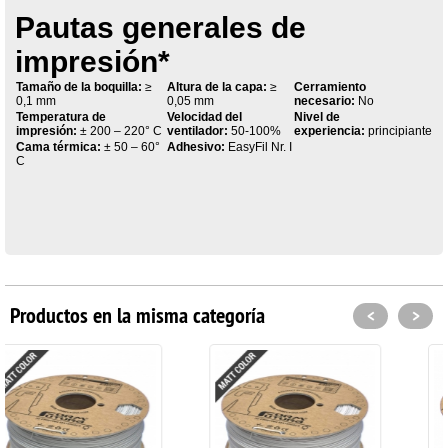
Pautas generales de
impresión*
Tamaño de la boquilla:
≥
Altura de la capa:
≥
Cerramiento
0,1 mm
0,05 mm
necesario:
No
Temperatura de
Velocidad del
Nivel de
impresión:
± 200 – 220° C
ventilador:
50-100%
experiencia:
principiante
Cama térmica:
± 50 – 60°
Adhesivo:
EasyFil Nr. I
C
Productos en la misma categoría
<
>