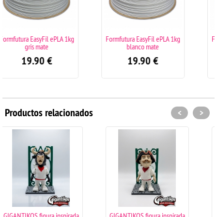
kg
Formfutura EasyFil ePLA 1kg
Formfutura EasyFil ePLA 1kg
blanco mate
traffic black
19.90
€
19.90
€
Productos relacionados
<
>
ada
GIGANTIKOS figura inspirada
GIGANTIKOS figura inspirad