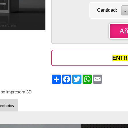
Cantidad:
 para Ampliar
Añ
ENTRE
Share
Facebook
Twitter
WhatsApp
Email
bo impresora 3D
entarios