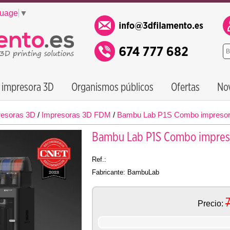
guage
▼
 impresora 3D
Organismos públicos
Ofertas
No
resoras 3D
/
Impresoras 3D FDM
/
Bambu Lab P1S Combo impresora 3
Bambu Lab P1S Combo impresora
Ref.:
Fabricante: BambuLab
Precio: