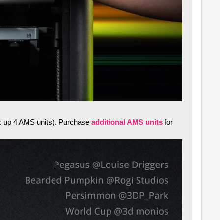
ack up 4 AMS units). Purchase
additional AMS units
for