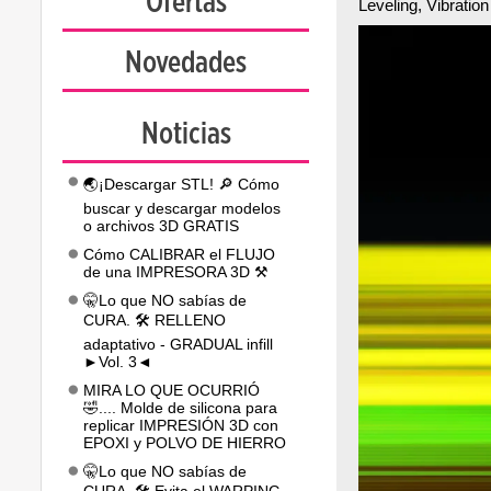
Ofertas
Leveling, Vibratio
Novedades
Noticias
🌏¡Descargar STL! 🔎 Cómo
buscar y descargar modelos
o archivos 3D GRATIS
Cómo CALIBRAR el FLUJO
de una IMPRESORA 3D ⚒️
🤫Lo que NO sabías de
CURA. 🛠️ RELLENO
adaptativo - GRADUAL infill
►Vol. 3◄
MIRA LO QUE OCURRIÓ
🤣.... Molde de silicona para
replicar IMPRESIÓN 3D con
EPOXI y POLVO DE HIERRO
🤫Lo que NO sabías de