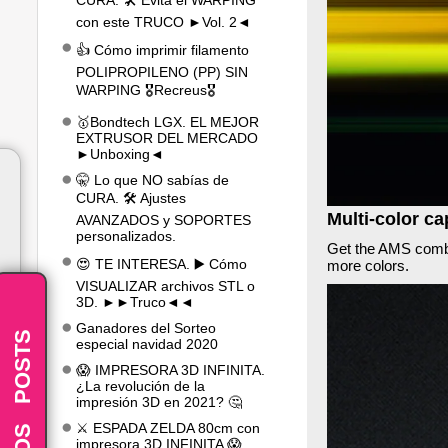
CURA. 🛠️ Evita el WARPING
con este TRUCO ►Vol. 2◄
👍 Cómo imprimir filamento
POLIPROPILENO (PP) SIN
WARPING 🎖️Recreus🎖️
🥇Bondtech LGX. EL MEJOR
EXTRUSOR DEL MERCADO
►Unboxing◄
🤫 Lo que NO sabías de
CURA. 🛠️ Ajustes
Multi-color ca
AVANZADOS y SOPORTES
personalizados.
Get the AMS combo 
😍 TE INTERESA. ▶️ Cómo
more colors.
VISUALIZAR archivos STL o
3D. ►►Truco◄◄
Ganadores del Sorteo
POSTS
especial navidad 2020
😱 IMPRESORA 3D INFINITA.
¿La revolución de la
impresión 3D en 2021? 🤔
-
⚔️ ESPADA ZELDA 80cm con
impresora 3D INFINITA 😱