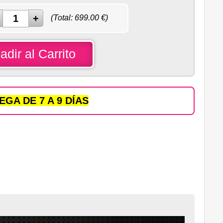
(Total:
699.00
€)
adir al Carrito
GA DE 7 A 9 DÍAS