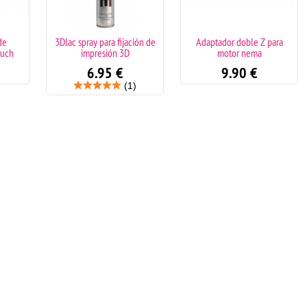
de
3Dlac spray para fijación de
Adaptador doble Z para
ouch
impresión 3D
motor nema
6.95
€
9.90
€
(1)