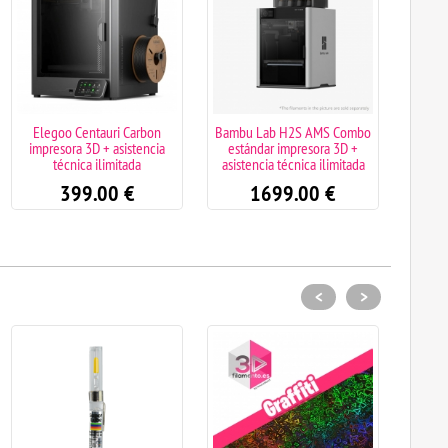
Elegoo Centauri Carbon
Bambu Lab H2S AMS Combo
Eleg
impresora 3D + asistencia
estándar impresora 3D +
co
técnica ilimitada
asistencia técnica ilimitada
mul
399.00
€
1699.00
€
<
>