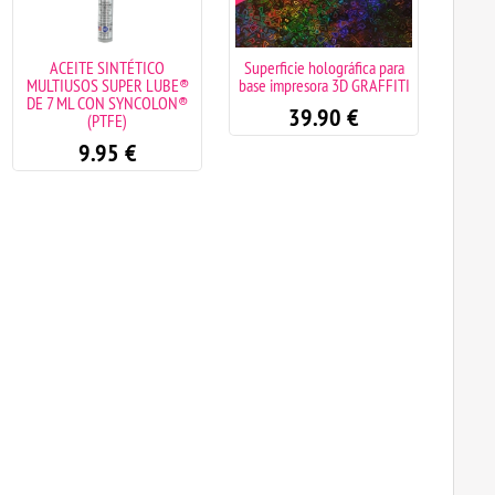
ACEITE SINTÉTICO
Superficie holográfica para
Super
MULTIUSOS SUPER LUBE®
base impresora 3D GRAFFITI
base
DE 7 ML CON SYNCOLON®
39.90
€
(PTFE)
9.95
€