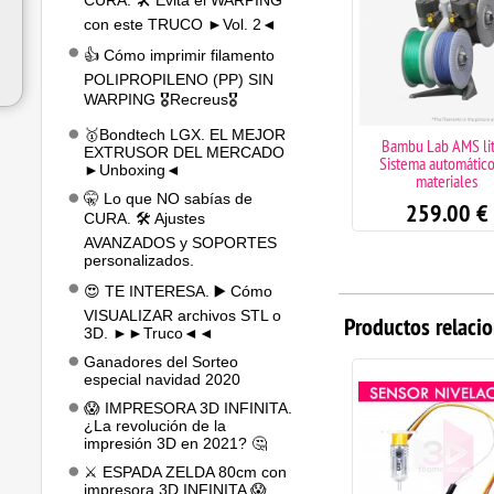
CURA. 🛠️ Evita el WARPING
con este TRUCO ►Vol. 2◄
👍 Cómo imprimir filamento
POLIPROPILENO (PP) SIN
WARPING 🎖️Recreus🎖️
🥇Bondtech LGX. EL MEJOR
Bambu Lab P2S Combo
Bambu Lab AMS lit
EXTRUSOR DEL MERCADO
impresora 3D + asistencia
Sistema automátic
►Unboxing◄
técnica ilimitada
materiales
🤫 Lo que NO sabías de
879.00
€
259.00
€
CURA. 🛠️ Ajustes
AVANZADOS y SOPORTES
personalizados.
😍 TE INTERESA. ▶️ Cómo
VISUALIZAR archivos STL o
Productos relaci
3D. ►►Truco◄◄
Ganadores del Sorteo
especial navidad 2020
😱 IMPRESORA 3D INFINITA.
¿La revolución de la
impresión 3D en 2021? 🤔
⚔️ ESPADA ZELDA 80cm con
impresora 3D INFINITA 😱