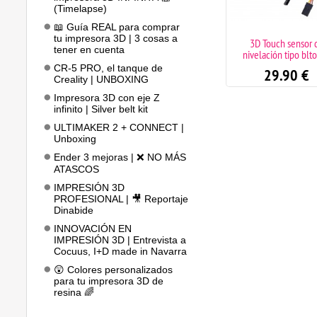
(Timelapse)
📖 Guía REAL para comprar
tu impresora 3D | 3 cosas a
Superficie holográfica para
3D Touch sensor 
tener en cuenta
base impresora 3D
nivelación tipo blt
KALEIDOSCOPE
CR-5 PRO, el tanque de
29.90
€
Creality | UNBOXING
39.90
€
Impresora 3D con eje Z
infinito | Silver belt kit
ULTIMAKER 2 + CONNECT |
Unboxing
Ender 3 mejoras | ❌ NO MÁS
ATASCOS
IMPRESIÓN 3D
PROFESIONAL | 🎥 Reportaje
Dinabide
INNOVACIÓN EN
IMPRESIÓN 3D | Entrevista a
Cocuus, I+D made in Navarra
😲 Colores personalizados
para tu impresora 3D de
resina 🌈