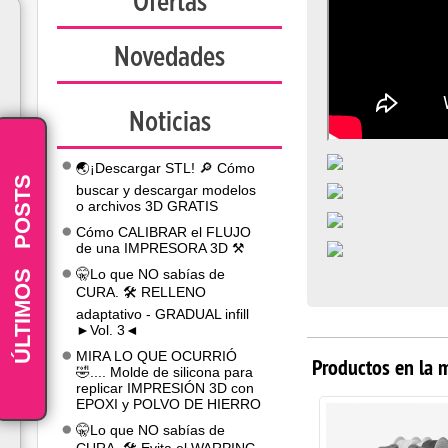
Ofertas
Novedades
Noticias
🌏¡Descargar STL! 🔎 Cómo
POSTS
buscar y descargar modelos
o archivos 3D GRATIS
Cómo CALIBRAR el FLUJO
de una IMPRESORA 3D ⚒️
-
ÚLTIMOS
🤫Lo que NO sabías de
CURA. 🛠️ RELLENO
adaptativo - GRADUAL infill
►Vol. 3◄
MIRA LO QUE OCURRIÓ
Productos en la 
🤣.... Molde de silicona para
replicar IMPRESIÓN 3D con
EPOXI y POLVO DE HIERRO
🤫Lo que NO sabías de