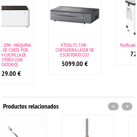
UINA
XTOOL P2 55W -
Purificador de humo xTo
POR
CORTADORA LÁSER DE
729.00
€
DE
ESCRITORIO CO2
5099.00
€
Productos relacionados
<
>