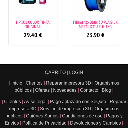
HP 301 COLOR TINTA
Filamento Basic 3D PLA SILK
ORIGINAL
METÁLICO AZUL 1KG
29.40
€
23.90
€
CARRITO
|
LOGIN
|
Inicio
|
Clientes
|
Reparar impresora 3D
|
Organismos
públicos
|
Ofertas
|
Novedades
|
Contacto
|
Blog
|
|
Clientes
|
Aviso legal
|
Pago aplazado con SeQura
|
Reparar
impresora 3D
|
Servicio de impresión 3D
|
Organismos
públicos
|
Quiénes Somos
|
Condiciones de uso
|
Pagos y
Envíos
|
Política de Privacidad
|
Devoluciones y Cambios
|