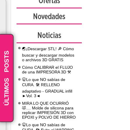
Ofertas
Novedades
Noticias
🌏¡Descargar STL! 🔎 Cómo
POSTS
buscar y descargar modelos
o archivos 3D GRATIS
Cómo CALIBRAR el FLUJO
de una IMPRESORA 3D ⚒️
-
ÚLTIMOS
🤫Lo que NO sabías de
CURA. 🛠️ RELLENO
adaptativo - GRADUAL infill
►Vol. 3◄
MIRA LO QUE OCURRIÓ
🤣.... Molde de silicona para
replicar IMPRESIÓN 3D con
EPOXI y POLVO DE HIERRO
🤫Lo que NO sabías de