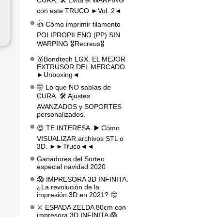
CURA. 🛠️ Evita el WARPING
con este TRUCO ►Vol. 2◄
👍 Cómo imprimir filamento
POLIPROPILENO (PP) SIN
WARPING 🎖️Recreus🎖️
🥇Bondtech LGX. EL MEJOR
EXTRUSOR DEL MERCADO
►Unboxing◄
🤫 Lo que NO sabías de
CURA. 🛠️ Ajustes
AVANZADOS y SOPORTES
personalizados.
😍 TE INTERESA. ▶️ Cómo
VISUALIZAR archivos STL o
3D. ►►Truco◄◄
Ganadores del Sorteo
especial navidad 2020
😱 IMPRESORA 3D INFINITA.
¿La revolución de la
impresión 3D en 2021? 🤔
⚔️ ESPADA ZELDA 80cm con
impresora 3D INFINITA 😱