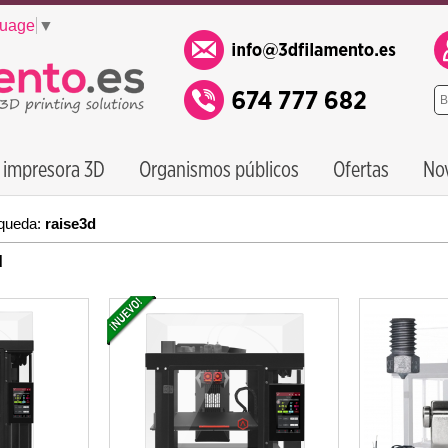
guage
▼
 impresora 3D
Organismos públicos
Ofertas
No
queda:
raise3d
d