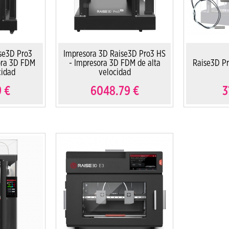
se3D Pro3
Impresora 3D Raise3D Pro3 HS
ora 3D FDM
- Impresora 3D FDM de alta
Raise3D P
cidad
velocidad
9
€
6048.79
€
3