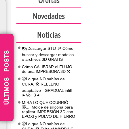
Ofertas
Novedades
Noticias
🌏¡Descargar STL! 🔎 Cómo
POSTS
buscar y descargar modelos
o archivos 3D GRATIS
Cómo CALIBRAR el FLUJO
de una IMPRESORA 3D ⚒️
-
ÚLTIMOS
🤫Lo que NO sabías de
CURA. 🛠️ RELLENO
adaptativo - GRADUAL infill
►Vol. 3◄
MIRA LO QUE OCURRIÓ
🤣.... Molde de silicona para
replicar IMPRESIÓN 3D con
EPOXI y POLVO DE HIERRO
🤫Lo que NO sabías de