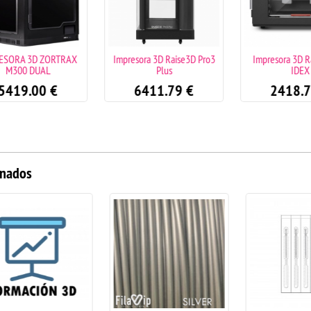
TRAX
Impresora 3D Raise3D Pro3
Impresora 3D Raise3D E3
Plus
IDEX
6411.79
€
2418.79
€
onados