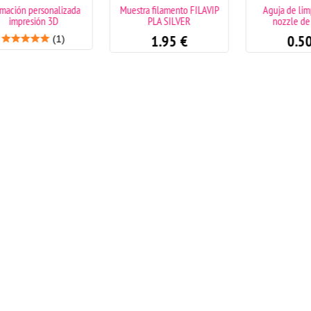
izada
Muestra filamento FILAVIP
Aguja de limpieza para
PLA SILVER
nozzle de 0,4mm
1.95
€
0.50
€
)