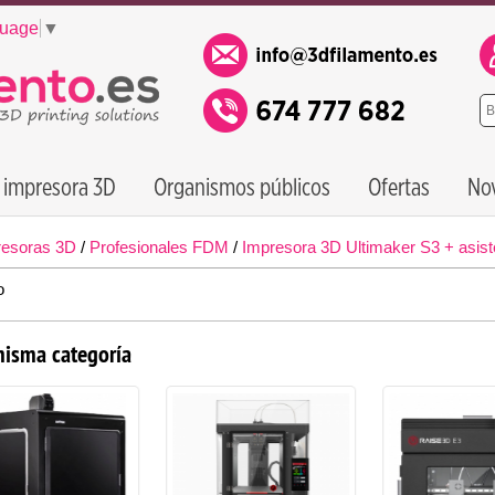
guage
▼
 impresora 3D
Organismos públicos
Ofertas
No
resoras 3D
/
Profesionales FDM
/
Impresora 3D Ultimaker S3 + asist
o
misma categoría