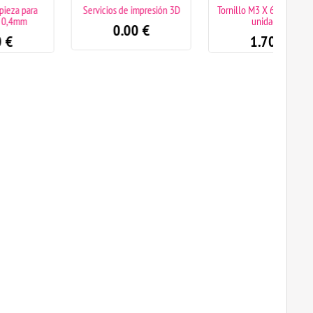
Servicios de impresión 3D
Tornillo M3 X 6mm pack 20
Ar
unidades
0.00
€
1.70
€