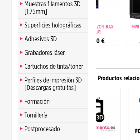
Muestras filamentos 3D
[1,75mm]
Superficies holográficas
IMPRESORA 3D ZORTRAX
IMPRESORA 3D ZOR
M300 PLUS
M300 DUAL
Adhesivos 3D
4399.00
€
5419.00
€
Grabadores láser
Cartuchos de tinta/toner
Productos relaci
Perfiles de impresión 3D
[Descargas gratuitas]
Formación
Tornillería
Postprocesado