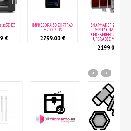
IMPRESORA 3D ZORTRAX
SNAPMAKER 2.0 3 EN 1.
Impre
M200 PLUS
IMPRESORA 3D CON
PLUS H
CERRAMIENTO -A250T-
d
2799.00
€
UPGRADED VERSION
2199.00
€
<
>