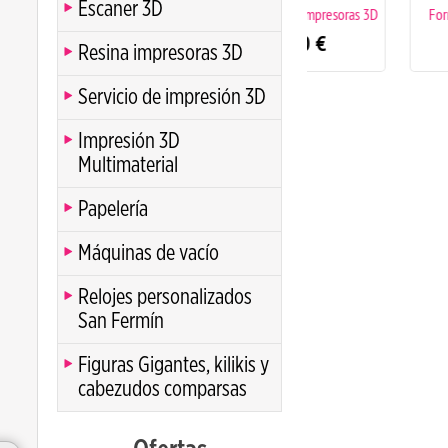
Escaner 3D
Reparación de impresoras 3D
Formación personal
impresión 3D
0.00
€
Resina impresoras 3D
(1
Servicio de impresión 3D
Impresión 3D
Multimaterial
Papelería
Máquinas de vacío
Relojes personalizados
San Fermín
Figuras Gigantes, kilikis y
cabezudos comparsas