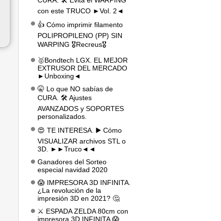
CURA. 🛠️ Evita el WARPING
con este TRUCO ►Vol. 2◄
👍 Cómo imprimir filamento
POLIPROPILENO (PP) SIN
WARPING 🎖️Recreus🎖️
🥇Bondtech LGX. EL MEJOR
EXTRUSOR DEL MERCADO
►Unboxing◄
🤫 Lo que NO sabías de
CURA. 🛠️ Ajustes
AVANZADOS y SOPORTES
personalizados.
😍 TE INTERESA. ▶️ Cómo
VISUALIZAR archivos STL o
3D. ►►Truco◄◄
Ganadores del Sorteo
especial navidad 2020
😱 IMPRESORA 3D INFINITA.
¿La revolución de la
impresión 3D en 2021? 🤔
⚔️ ESPADA ZELDA 80cm con
impresora 3D INFINITA 😱