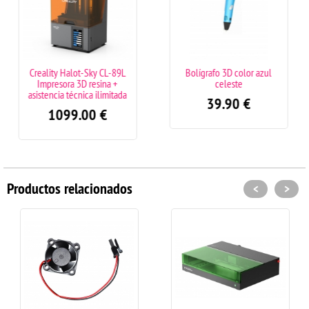
lot-Sky CL-89L
Bolígrafo 3D color azul
Toner TN247 p
 3D resina +
celeste
compatibl
écnica ilimitada
39.90
€
79.
9.00
€
Productos relacionados
<
>