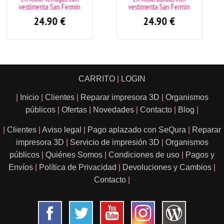
Fermín
vestimenta San Fermín
vestimenta San F
€
24.90
€
24.90
€
CARRITO
|
LOGIN
|
Inicio
|
Clientes
|
Reparar impresora 3D
|
Organismos
públicos
|
Ofertas
|
Novedades
|
Contacto
|
Blog
|
|
Clientes
|
Aviso legal
|
Pago aplazado con SeQura
|
Reparar
impresora 3D
|
Servicio de impresión 3D
|
Organismos
públicos
|
Quiénes Somos
|
Condiciones de uso
|
Pagos y
Envíos
|
Política de Privacidad
|
Devoluciones y Cambios
|
Contacto
|