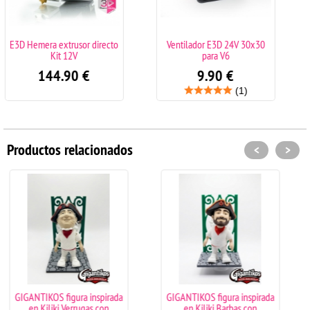
 directo
Ventilador E3D 24V 30x30
Ventilador 12V 40
para V6
9.90
€
€
9.90
€
(1)
Productos relacionados
<
>
inspirada
GIGANTIKOS figura inspirada
GIGANTIKOS figura i
as con
en Kiliki Barbas con
en Kiliki Coletas