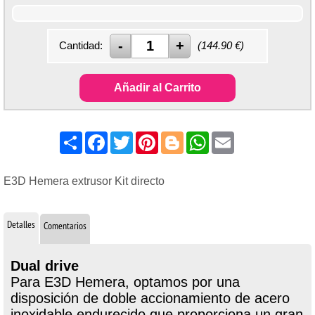
Cantidad:
(
144.90
€)
Añadir al Carrito
Share
Facebook
Twitter
Pinterest
Blogger
WhatsApp
Email
E3D Hemera extrusor Kit directo
Detalles
Comentarios
Dual drive
Para E3D Hemera, optamos por una
disposición de doble accionamiento de acero
inoxidable endurecido que proporciona un gran