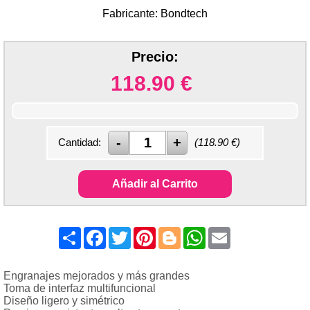
Fabricante: Bondtech
Precio:
118.90
€
Cantidad:
(
118.90
€)
Añadir al Carrito
Share
Facebook
Twitter
Pinterest
Blogger
WhatsApp
Email
Engranajes mejorados y más grandes
Toma de interfaz multifuncional
Diseño ligero y simétrico