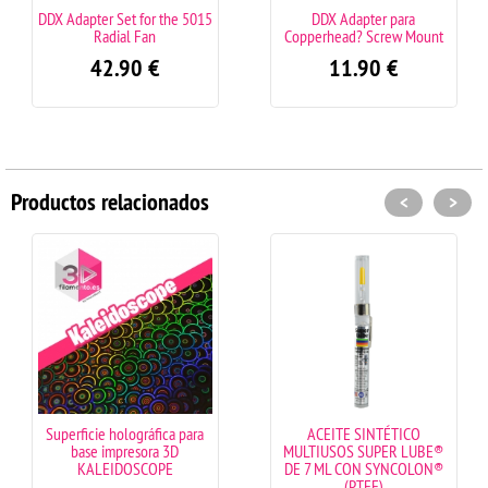
DDX Adapter Set for the 5015
DDX Adapter para
Radial Fan
Copperhead? Screw Mount
42.90
€
11.90
€
Productos relacionados
<
>
Superficie holográfica para
ACEITE SINTÉTICO
base impresora 3D
MULTIUSOS SUPER LUBE®
KALEIDOSCOPE
DE 7 ML CON SYNCOLON®
(PTFE)