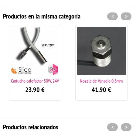
Productos en la misma categoría
<
>
actor 50W, 24V
Nozzle de Vanadio 0,6mm
Cartucho calefac
90
€
41.90
€
23.9
Productos relacionados
<
>