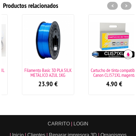
Productos relacionados
<
>
Filamento Basic 3D PLA SILK
Cartucho de tinta compatible
METÁLICO AZUL 1KG
Canon CLI571XL magenta
23.90
€
4.90
€
CARRITO
|
LOGIN
|
Inicio
|
Clientes
|
Reparar impresora 3D
|
Organismos