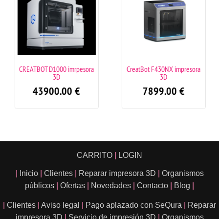
CREATBOT D1000 imrpesora
CreatBot F430NX impresora
3D
3D
43900.00
€
7899.00
€
CARRITO
|
LOGIN
|
Inicio
|
Clientes
|
Reparar impresora 3D
|
Organismos
públicos
|
Ofertas
|
Novedades
|
Contacto
|
Blog
|
|
Clientes
|
Aviso legal
|
Pago aplazado con SeQura
|
Reparar
impresora 3D
|
Servicio de impresión 3D
|
Organismos