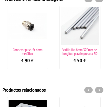
Conector push-fit 4mm
Varilla lisa 8mm 370mm de
metálico
longitud para impresora 3D
4.90
€
4.50
€
Productos relacionados
<
>