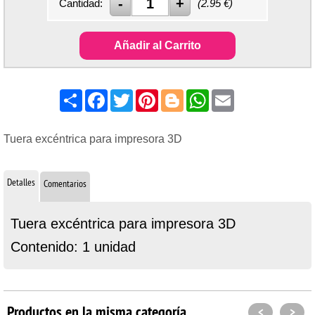
Cantidad:
(
2.95
€)
Añadir al Carrito
Share
Facebook
Twitter
Pinterest
Blogger
WhatsApp
Email
Tuera excéntrica para impresora 3D
Detalles
Comentarios
Tuera excéntrica para impresora 3D
Contenido: 1 unidad
Productos en la misma categoría
<
>