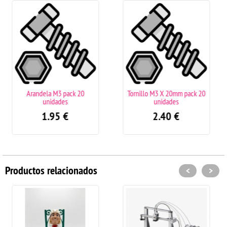
 pack 20
Tornillo M3 X 20mm pack 20
Tuerca M3 pack 2
des
unidades
2.00
€
2.40
€
Productos relacionados
<
>