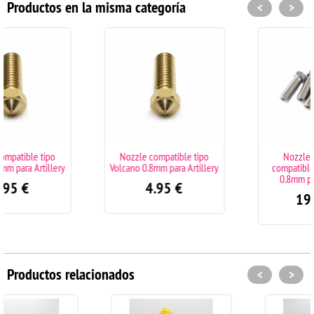
Productos en la misma categoría
<
>
Nozzle compatible tipo
Nozzle acero inox
y
Volcano 0.8mm para Artillery
compatible tipo Volcano
0.8mm para Artillery
4.95
€
19.90
€
Productos relacionados
<
>