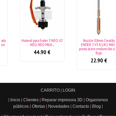
Hotend para Ender 3 NEO, V2
Nozzle 0.8mm Creality
NEO, NEO MAX....
ENDER 3 V3 K1/K1 MAX/
punta acero endurecido alto
44.90
€
flujo
22.90
€
CARRITO
|
LOGIN
|
Inicio
|
Clientes
|
Reparar impresora 3D
|
Organismos
públicos
|
Ofertas
|
Novedades
|
Contacto
|
Blog
|