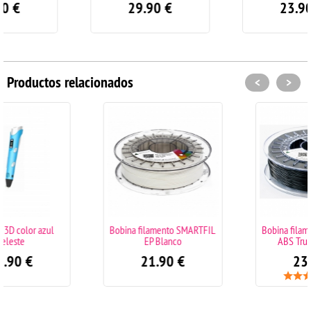
29.90
€
23.90
€
Productos relacionados
<
>
Bobina filamento SMARTFIL
Bobina filamento SMARTFIL
EP Blanco
ABS True Black 1KG
21.90
€
23.90
€
(1)