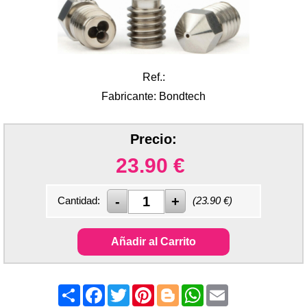
Ref.:
Fabricante: Bondtech
Precio:
23.90
€
Cantidad:
(
23.90
€)
Añadir al Carrito
Share
Facebook
Twitter
Pinterest
Blogger
WhatsApp
Email