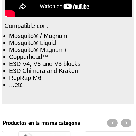
Compatible con:
Mosquito® / Magnum
Mosquito® Liquid
Mosquito® Magnum+
Copperhead™
E3D V4, V5 and V6 blocks
E3D Chimera and Kraken
RepRap M6
...etc
Productos en la misma categoría
<
>