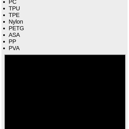
PC
TPU
TPE
Nylon
PETG
ASA
PP
PVA