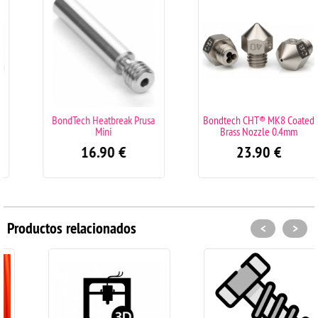
BondTech Heatbreak Prusa
Bondtech CHT® MK8 Coated
Mini
Brass Nozzle 0.4mm
16.90
€
23.90
€
Productos relacionados
<
>