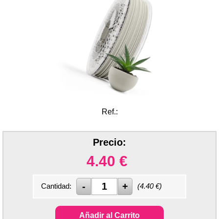
Ref.:
Precio:
4.40
€
Cantidad:
(
4.40
€)
Añadir al Carrito