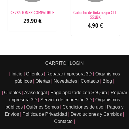
R COMPATIBLE
Cartucho de tinta negro CLI-
Toner TN241B
551BK
Brot
.90
€
4.90
€
69.
CARRITO
|
LOGIN
|
Inicio
|
Clientes
|
Reparar impresora 3D
|
Organismos
públicos
|
Ofertas
|
Novedades
|
Contacto
|
Blog
|
|
Clientes
|
Aviso legal
|
Pago aplazado con SeQura
|
Reparar
impresora 3D
|
Servicio de impresión 3D
|
Organismos
públicos
|
Quiénes Somos
|
Condiciones de uso
|
Pagos y
Envíos
|
Política de Privacidad
|
Devoluciones y Cambios
|
Contacto
|