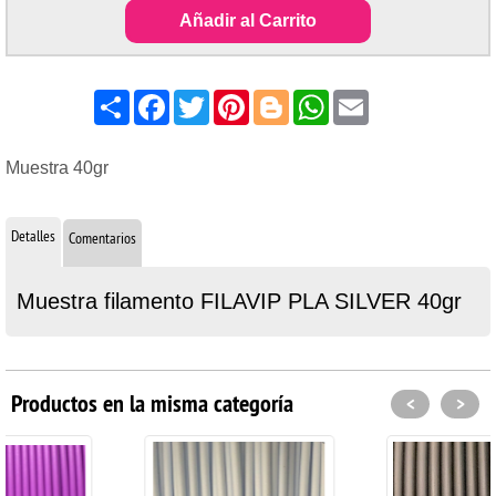
Añadir al Carrito
Share
Facebook
Twitter
Pinterest
Blogger
WhatsApp
Email
Muestra 40gr
Detalles
Comentarios
Muestra filamento FILAVIP PLA SILVER 40gr
Productos en la misma categoría
<
>