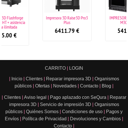
Impresora 3D Raise3D Pro3
IMPRESORA 3D ZORTRAX
Plus
M300 DUAL
6411.79
€
5419.00
€
CARRITO
|
LOGIN
|
Inicio
|
Clientes
|
Reparar impresora 3D
|
Organismos
públicos
|
Ofertas
|
Novedades
|
Contacto
|
Blog
|
|
Clientes
|
Aviso legal
|
Pago aplazado con SeQura
|
Reparar
impresora 3D
|
Servicio de impresión 3D
|
Organismos
públicos
|
Quiénes Somos
|
Condiciones de uso
|
Pagos y
Envíos
|
Política de Privacidad
|
Devoluciones y Cambios
|
Contacto
|