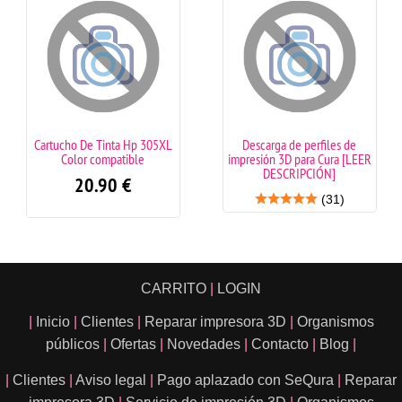
Cartucho De Tinta Hp 305XL
Descarga de perfiles de
Color compatible
impresión 3D para Cura [LEER
DESCRIPCIÓN]
20.90
€
(31)
CARRITO
|
LOGIN
|
Inicio
|
Clientes
|
Reparar impresora 3D
|
Organismos
públicos
|
Ofertas
|
Novedades
|
Contacto
|
Blog
|
|
Clientes
|
Aviso legal
|
Pago aplazado con SeQura
|
Reparar