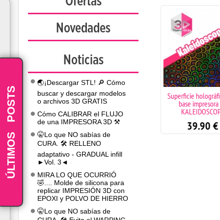
Ofertas
Novedades
Noticias
🌏¡Descargar STL! 🔎 Cómo
POSTS
buscar y descargar modelos
Arandela M3 pack 20
Superficie holográfic
o archivos 3D GRATIS
unidades
base impresora 
KALEIDOSCOP
Cómo CALIBRAR el FLUJO
1.95
€
de una IMPRESORA 3D ⚒️
39.90
€
-
ÚLTIMOS
🤫Lo que NO sabías de
CURA. 🛠️ RELLENO
adaptativo - GRADUAL infill
►Vol. 3◄
MIRA LO QUE OCURRIÓ
🤣.... Molde de silicona para
replicar IMPRESIÓN 3D con
EPOXI y POLVO DE HIERRO
🤫Lo que NO sabías de