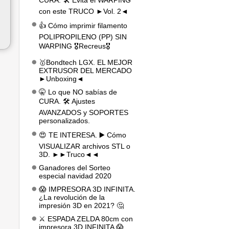
CURA. 🛠️ Evita el WARPING
con este TRUCO ►Vol. 2◄
👍 Cómo imprimir filamento
POLIPROPILENO (PP) SIN
WARPING 🎖️Recreus🎖️
🥇Bondtech LGX. EL MEJOR
EXTRUSOR DEL MERCADO
►Unboxing◄
🤫 Lo que NO sabías de
CURA. 🛠️ Ajustes
AVANZADOS y SOPORTES
personalizados.
😍 TE INTERESA. ▶️ Cómo
VISUALIZAR archivos STL o
3D. ►►Truco◄◄
Ganadores del Sorteo
especial navidad 2020
😱 IMPRESORA 3D INFINITA.
¿La revolución de la
impresión 3D en 2021? 🤔
⚔️ ESPADA ZELDA 80cm con
impresora 3D INFINITA 😱