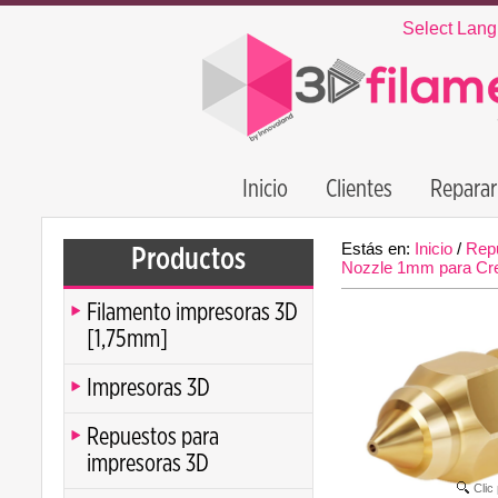
Select Lan
Inicio
Clientes
Reparar
Estás en:
Inicio
/
Rep
Productos
Nozzle 1mm para Cre
Filamento impresoras 3D
[1,75mm]
Impresoras 3D
Repuestos para
impresoras 3D
Clic