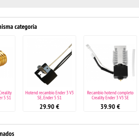
misma categoría
eality
Hotend recambio Ender 3 V3
Recambio hotend completo
 5 S1
SE, Ender 5 S1
Creality Ender 3 V3 SE
29.90
€
39.90
€
onados