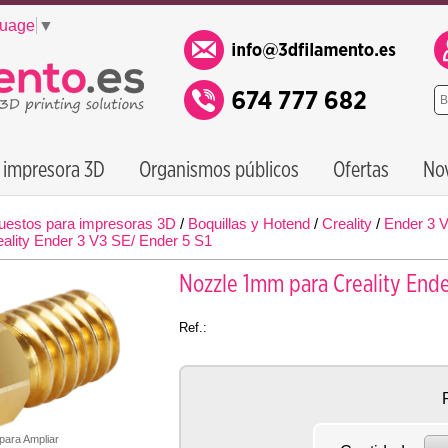
guage
▼
 impresora 3D
Organismos públicos
Ofertas
No
uestos para impresoras 3D
/
Boquillas y Hotend
/
Creality
/
Ender 3 V
ality Ender 3 V3 SE/ Ender 5 S1
Nozzle 1mm para Creality Ende
Ref.:
 para Ampliar