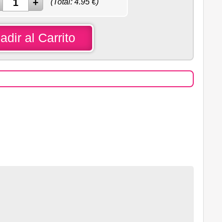
(Total:
4.95
€)
adir al Carrito