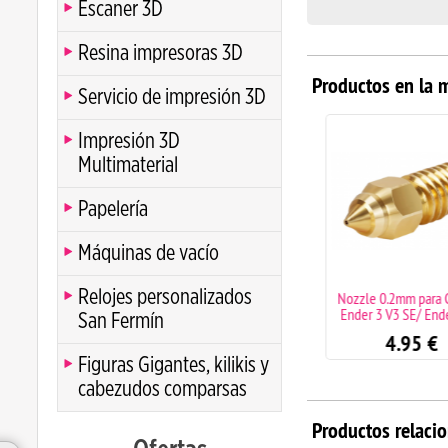
Escaner 3D
Resina impresoras 3D
Productos en la 
Servicio de impresión 3D
Impresión 3D
Multimaterial
Papelería
Máquinas de vacío
Relojes personalizados
Nozzle 0,4mm para Creality
Nozzle 0.2mm para Cr
Ender 3 V3 SE/ Ender 5 S1
Ender 3 V3 SE/ Ender
San Fermín
4.95
€
4.95
€
Figuras Gigantes, kilikis y
cabezudos comparsas
Productos relaci