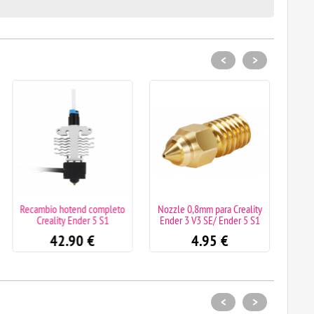
<
>
Recambio hotend completo
Nozzle 0,8mm para Creality
Nozzl
Creality Ender 5 S1
Ender 3 V3 SE/ Ender 5 S1
Ender
42.90
€
4.95
€
<
>