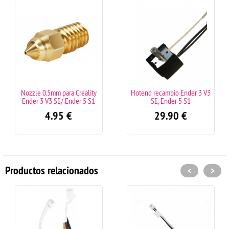
zle 0.5mm para Creality
Hotend recambio Ender 3 V3
Nozz
der 3 V3 SE/ Ender 5 S1
SE, Ender 5 S1
Ende
4.95
€
29.90
€
Productos relacionados
<
>