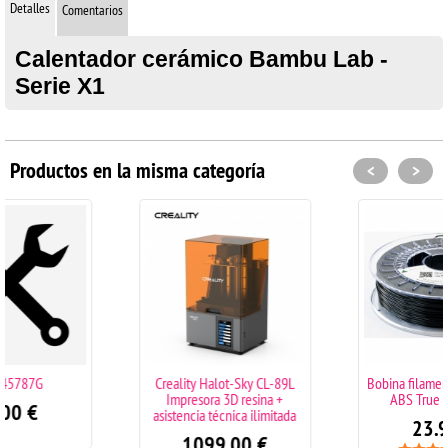
Detalles
Comentarios
Calentador cerámico Bambu Lab -
Serie X1
Productos en la misma categoría
<
>
Creality Halot-Sky CL-89L
Bobina filamento SMARTFIL
Impresora 3D resina +
ABS True Black 1KG
asistencia técnica ilimitada
23.90
€
1099.00
€