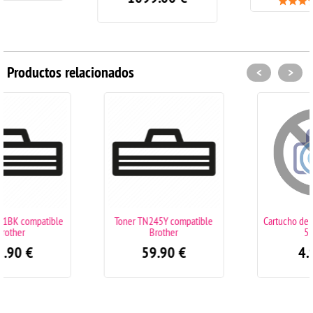
(1)
Productos relacionados
<
>
le
Toner TN245Y compatible
Cartucho de tinta negro CLI
Brother
551BK
59.90
€
4.90
€