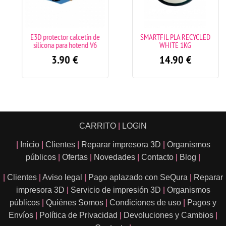
E3D protector calcetín de
SMARTFIL PLA RECYCLED
silicona para hotend V6
WHITE 1KG
3.90
€
14.90
€
CARRITO
|
LOGIN
|
Inicio
|
Clientes
|
Reparar impresora 3D
|
Organismos
públicos
|
Ofertas
|
Novedades
|
Contacto
|
Blog
|
|
Clientes
|
Aviso legal
|
Pago aplazado con SeQura
|
Reparar
impresora 3D
|
Servicio de impresión 3D
|
Organismos
públicos
|
Quiénes Somos
|
Condiciones de uso
|
Pagos y
Envíos
|
Política de Privacidad
|
Devoluciones y Cambios
|