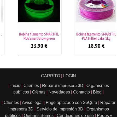
Bobina filamento SMARTFIL
Bobina filamento SMARTFIL
PLA Smart Glow green
PLA Hillier Lake 1kg
23.90
€
18.90
€
CARRITO
|
LOGIN
|
Inicio
|
Clientes
|
Reparar impresora 3D
|
Organismos
públicos
|
Ofertas
|
Novedades
|
Contacto
|
Blog
|
|
Clientes
|
Aviso legal
|
Pago aplazado con SeQura
|
Reparar
impresora 3D
|
Servicio de impresión 3D
|
Organismos
públicos
|
Quiénes Somos
|
Condiciones de uso
|
Pagos y