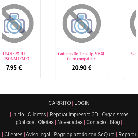
Cartucho De Tinta Hp 305XL
Pack 4 tambores DR241
Color compatible
Brother
20.90
€
79.00
€
CARRITO
|
LOGIN
|
Inicio
|
Clientes
|
Reparar impresora 3D
|
Organismos
públicos
|
Ofertas
|
Novedades
|
Contacto
|
Blog
|
|
Clientes
|
Aviso legal
|
Pago aplazado con SeQura
|
Reparar