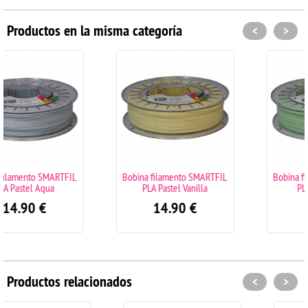
Productos en la misma categoría
<
>
FIL
Bobina filamento SMARTFIL
Bobina filamento SMARTFI
PLA Pastel Vanilla
PLA Pastel Mint
14.90
€
14.90
€
Productos relacionados
<
>