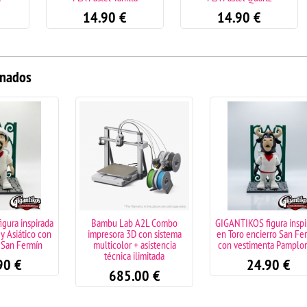
14.90
€
14.90
€
onados
spirada
Bambu Lab A2L Combo
GIGANTIKOS figura inspirada
co con
impresora 3D con sistema
en Toro encierro San Fermín
rmín
multicolor + asistencia
con vestimenta Pamplonica
técnica ilimitada
24.90
€
685.00
€