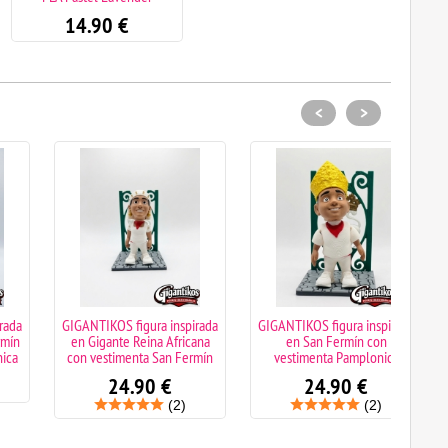
14.90
€
<
>
GIGANTIKOS figura inspirada
GIGANTIKOS figura inspirada
GIGANT
en Gigante Reina Africana
en San Fermín con
en
con vestimenta San Fermín
vestimenta Pamplonica
ves
24.90
€
24.90
€
(2)
(2)