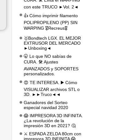
CURA. 🛠️ Evita el WARPING
con este TRUCO ►Vol. 2◄
👍 Cómo imprimir filamento
POLIPROPILENO (PP) SIN
WARPING 🎖️Recreus🎖️
🥇Bondtech LGX. EL MEJOR
EXTRUSOR DEL MERCADO
►Unboxing◄
🤫 Lo que NO sabías de
CURA. 🛠️ Ajustes
AVANZADOS y SOPORTES
personalizados.
😍 TE INTERESA. ▶️ Cómo
VISUALIZAR archivos STL o
3D. ►►Truco◄◄
Ganadores del Sorteo
especial navidad 2020
😱 IMPRESORA 3D INFINITA.
¿La revolución de la
impresión 3D en 2021? 🤔
⚔️ ESPADA ZELDA 80cm con
impresora 3D INFINITA 😱