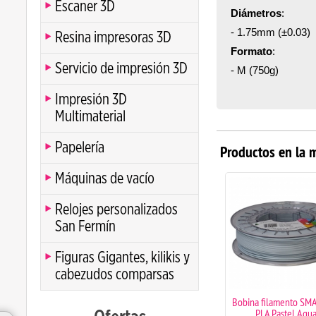
Escaner 3D
Diámetros
:
- 1.75mm (±0.03)
Resina impresoras 3D
Formato
:
Servicio de impresión 3D
- M (750g)
Impresión 3D
Multimaterial
Papelería
Productos en la 
Máquinas de vacío
Relojes personalizados
San Fermín
Figuras Gigantes, kilikis y
cabezudos comparsas
Bobina filamento SM
PLA Pastel Aqu