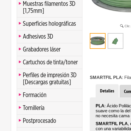
Muestras filamentos 3D
[1,75mm]
Superficies holográficas
Clic
Adhesivos 3D
Grabadores láser
Cartuchos de tinta/toner
Perfiles de impresión 3D
SMARTFIL PLA
: Fi
[Descargas gratuitas]
Detalles
Com
Formación
PLA
: Ácido Polilá
Tornillería
suave como la del 
no necesita cama c
Postprocesado
SMARTFIL PLA
,
con una variabili