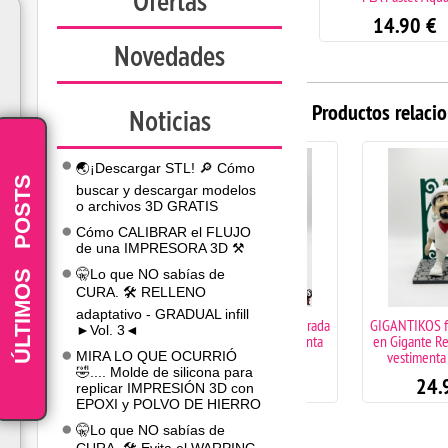
Ofertas
14.90
€
Novedades
Productos relaci
Noticias
🌏¡Descargar STL! 🔎 Cómo
POSTS
buscar y descargar modelos
o archivos 3D GRATIS
Cómo CALIBRAR el FLUJO
de una IMPRESORA 3D ⚒️
-
ÚLTIMOS
🤫Lo que NO sabías de
CURA. 🛠️ RELLENO
adaptativo - GRADUAL infill
GIGANTIKOS figura inspirada
GIGANTIKOS figura in
►Vol. 3◄
en Zaldiko con vestimenta
en Gigante Rey Asiáti
San Fermín
vestimenta San Fe
MIRA LO QUE OCURRIÓ
🤣.... Molde de silicona para
24.90
€
24.90
€
replicar IMPRESIÓN 3D con
EPOXI y POLVO DE HIERRO
🤫Lo que NO sabías de