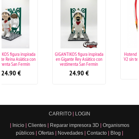
GIGANTIKOS figura inspirada
Hotend para Creality CR-10
en Gigante Rey Asiático con
V2 sin termistor y calefactor
vestimenta San Fermín
39.90
€
24.90
€
CARRITO
|
LOGIN
|
Inicio
|
Clientes
|
Reparar impresora 3D
|
Organismos
públicos
|
Ofertas
|
Novedades
|
Contacto
|
Blog
|