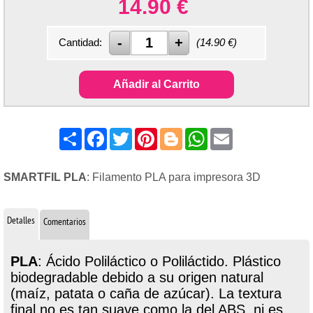
14.90
€
Cantidad:
(
14.90
€)
Añadir al Carrito
Share
Facebook
Twitter
Pinterest
Blogger
WhatsApp
Email
SMARTFIL PLA
: Filamento PLA para impresora 3D
Detalles
Comentarios
PLA
: Ácido Poliláctico o Poliláctido. Plástico
biodegradable debido a su origen natural
(maíz, patata o caña de azúcar). La textura
final no es tan suave como la del ABS, ni es