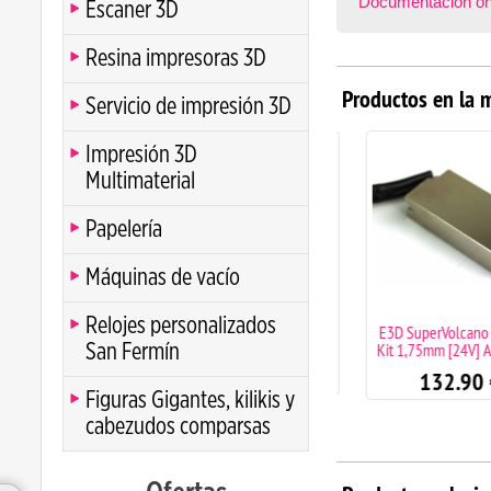
Documentación on
Escaner 3D
Resina impresoras 3D
Productos en la 
Servicio de impresión 3D
Impresión 3D
Multimaterial
Papelería
Máquinas de vacío
Relojes personalizados
E3D Revo Micro 24V
E3D SuperVolcano U
Kit 1,75mm [24V] A
San Fermín
107.99
€
132.90
€
Figuras Gigantes, kilikis y
cabezudos comparsas