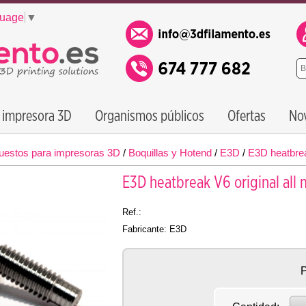
guage
▼
 impresora 3D
Organismos públicos
Ofertas
No
uestos para impresoras 3D
/
Boquillas y Hotend
/
E3D
/
E3D heatbre
E3D heatbreak V6 original al
Ref.:
Fabricante: E3D
P