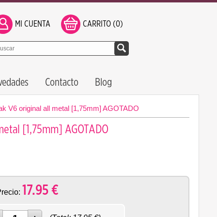
MI CUENTA
CARRITO (0)
vedades
Contacto
Blog
ak V6 original all metal [1,75mm] AGOTADO
l metal [1,75mm] AGOTADO
17.95
€
recio: