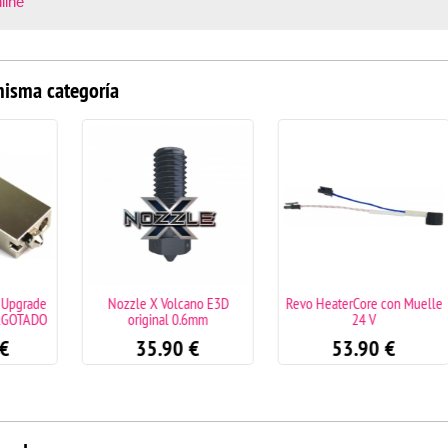
line
misma categoría
pgrade
Nozzle X Volcano E3D
Revo HeaterCore con Muelle
GOTADO
original 0.6mm
24 V
35.90
€
53.90
€