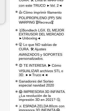
CURA. 🛠️ Evita el WARPING
con este TRUCO ►Vol. 2◄
👍 Cómo imprimir filamento
POLIPROPILENO (PP) SIN
WARPING 🎖️Recreus🎖️
🥇Bondtech LGX. EL MEJOR
EXTRUSOR DEL MERCADO
►Unboxing◄
🤫 Lo que NO sabías de
CURA. 🛠️ Ajustes
AVANZADOS y SOPORTES
personalizados.
😍 TE INTERESA. ▶️ Cómo
VISUALIZAR archivos STL o
3D. ►►Truco◄◄
Ganadores del Sorteo
especial navidad 2020
😱 IMPRESORA 3D INFINITA.
¿La revolución de la
impresión 3D en 2021? 🤔
⚔️ ESPADA ZELDA 80cm con
impresora 3D INFINITA 😱