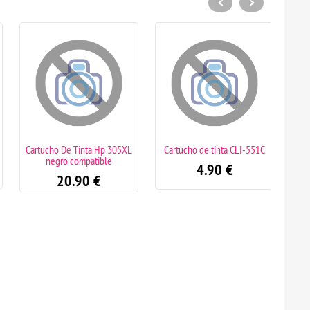
<
>
Cartucho De Tinta Hp 305XL
Cartucho de tinta CLI-551C
Cartuc
negro compatible
4.90
€
20.90
€