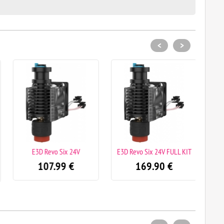
<
>
E3D Revo Six 24V
E3D Revo Six 24V FULL KIT
E3D 
ORIG
107.99
€
169.90
€