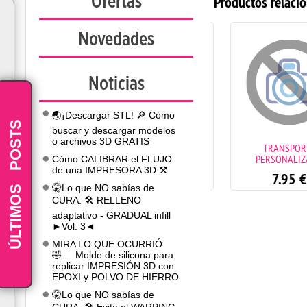
Ofertas
Productos relaci
Novedades
Noticias
🌏¡Descargar STL! 🔎 Cómo
POSTS
buscar y descargar modelos
o archivos 3D GRATIS
Cartucho de tinta negro PGI-
TRANSPORTE
550 BK
PERSONALIZAD
Cómo CALIBRAR el FLUJO
de una IMPRESORA 3D ⚒️
4.90
€
7.95
€
-
ÚLTIMOS
🤫Lo que NO sabías de
CURA. 🛠️ RELLENO
adaptativo - GRADUAL infill
►Vol. 3◄
MIRA LO QUE OCURRIÓ
🤣.... Molde de silicona para
replicar IMPRESIÓN 3D con
EPOXI y POLVO DE HIERRO
🤫Lo que NO sabías de